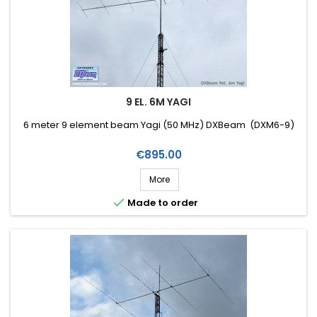
9 EL. 6M YAGI
6 meter 9 element beam Yagi (50 MHz) DXBeam (DXM6-9)
Price
€895.00
More

Made to order