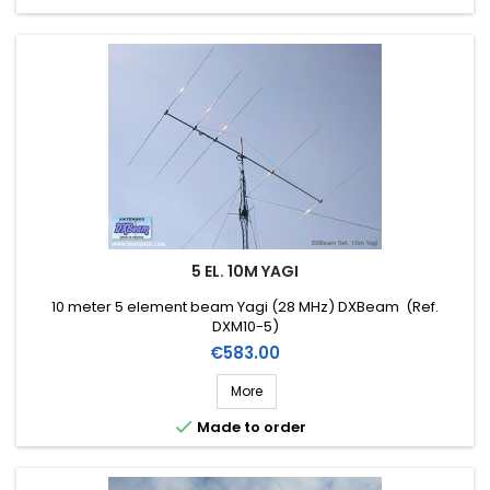
5 EL. 10M YAGI
10 meter 5 element beam Yagi (28 MHz) DXBeam (Ref.
DXM10-5)
Price
€583.00
More

Made to order