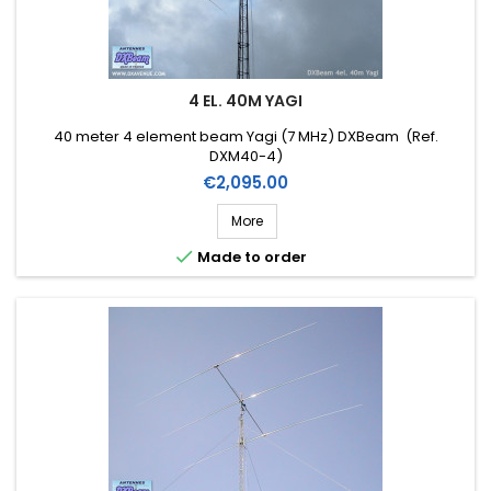
4 EL. 40M YAGI
40 meter 4 element beam Yagi (7 MHz) DXBeam (Ref.
DXM40-4)
Price
€2,095.00
More

Made to order