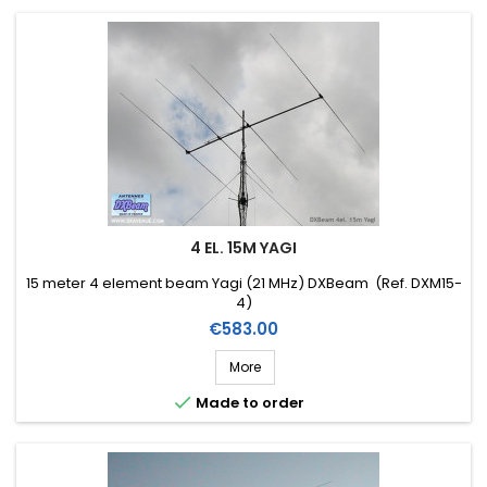
4 EL. 15M YAGI
15 meter 4 element beam Yagi (21 MHz) DXBeam (Ref. DXM15-
4)
Price
€583.00
More

Made to order