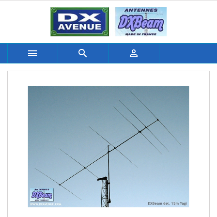


