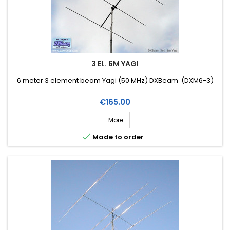
3 EL. 6M YAGI
6 meter 3 element beam Yagi (50 MHz) DXBeam (DXM6-3)
Price
€165.00
More

Made to order