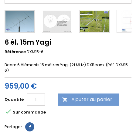
6 él. 15m Yagi
Référence
DXM15-6
Beam 6 éléments 15 mètres Yagi (21 MHz) DXBeam (Réf. DXM15-
6)
959,00 €
Ajouter au panier
Quantité


Sur commande
Partager