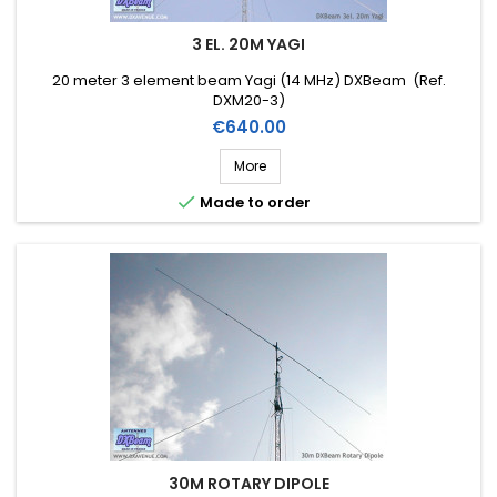
3 EL. 20M YAGI
20 meter 3 element beam Yagi (14 MHz) DXBeam (Ref.
DXM20-3)
Price
€640.00
More

Made to order
30M ROTARY DIPOLE