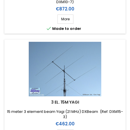
DXM10-7)
Price
€872.00
More

Made to order
3 EL. 15M YAGI
15 meter 3 element beam Yagi (21 MHz) DXBeam (Ref. DXM15-
3)
Price
€462.00