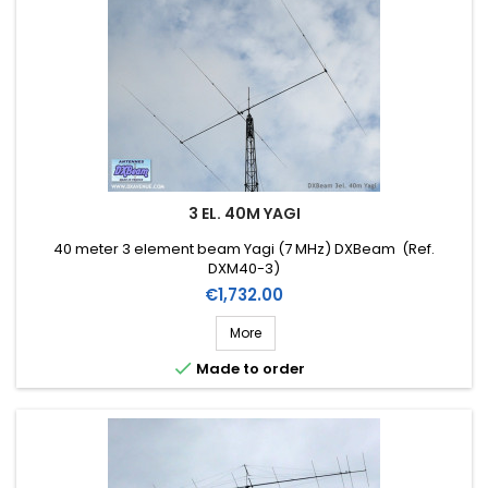
3 EL. 40M YAGI
40 meter 3 element beam Yagi (7 MHz) DXBeam (Ref.
DXM40-3)
Price
€1,732.00
More

Made to order