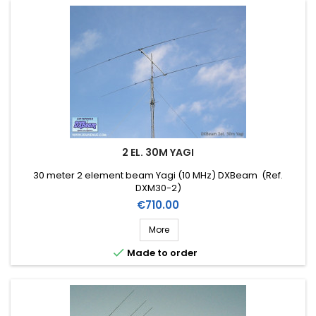
2 EL. 30M YAGI
30 meter 2 element beam Yagi (10 MHz) DXBeam (Ref.
DXM30-2)
Price
€710.00
More

Made to order