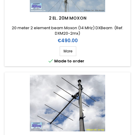
2 EL. 20M MOXON
20 meter 2 element beam Moxon (14 MHz) DXBeam (Ref.
DXM20-2mx)
Price
€490.00
More

Made to order