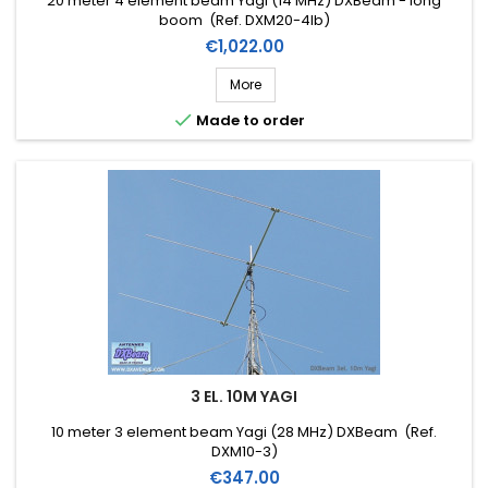
20 meter 4 element beam Yagi (14 MHz) DXBeam - long
boom (Ref. DXM20-4lb)
Price
€1,022.00
More

Made to order
3 EL. 10M YAGI
10 meter 3 element beam Yagi (28 MHz) DXBeam (Ref.
DXM10-3)
Price
€347.00