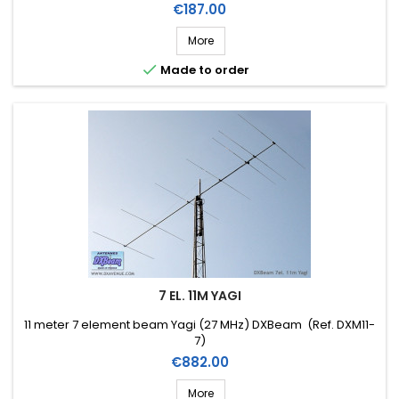
Price
€187.00
More

Made to order
7 EL. 11M YAGI
11 meter 7 element beam Yagi (27 MHz) DXBeam (Ref. DXM11-
7)
Price
€882.00
More