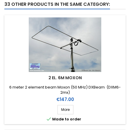
33 OTHER PRODUCTS IN THE SAME CATEGORY:
2 EL. 6M MOXON
6 meter 2 element beam Moxon (50 MHz) DXBeam (DXM6-
2mx)
Price
€147.00
More

Made to order