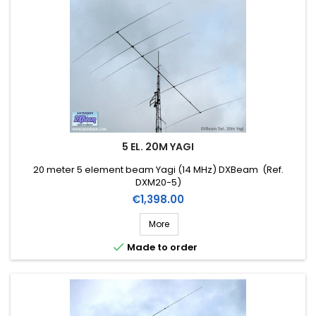
5 EL. 20M YAGI
20 meter 5 element beam Yagi (14 MHz) DXBeam (Ref.
DXM20-5)
Price
€1,398.00
More

Made to order