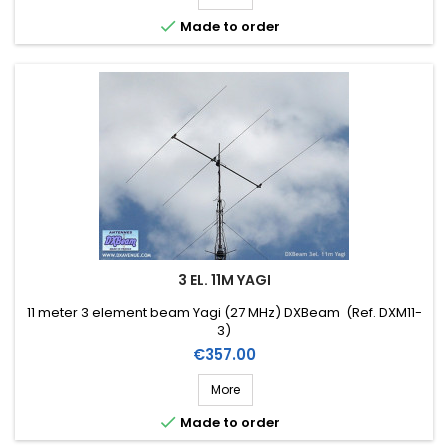

Made to order
3 EL. 11M YAGI
11 meter 3 element beam Yagi (27 MHz) DXBeam (Ref. DXM11-
3)
Price
€357.00
More

Made to order