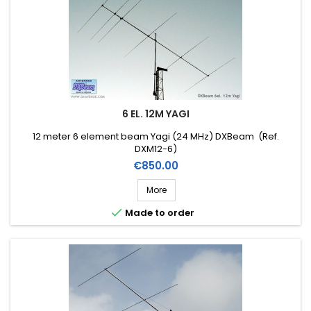
6 EL. 12M YAGI
12 meter 6 element beam Yagi (24 MHz) DXBeam (Ref.
DXM12-6)
Price
€850.00
More

Made to order