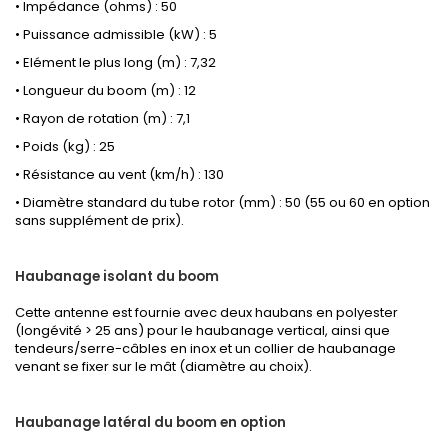
• Impédance (ohms) : 50
• Puissance admissible (kW) : 5
• Elément le plus long (m) : 7,32
• Longueur du boom (m) : 12
• Rayon de rotation (m) : 7,1
• Poids (kg) : 25
• Résistance au vent (km/h) : 130
• Diamètre standard du tube rotor (mm) : 50 (55 ou 60 en option
sans supplément de prix).
Haubanage isolant du boom
Cette antenne est fournie avec deux haubans en polyester
(longévité > 25 ans) pour le haubanage vertical, ainsi que
tendeurs/serre-câbles en inox et un collier de haubanage
venant se fixer sur le mât (diamètre au choix).
Haubanage latéral du boom en option