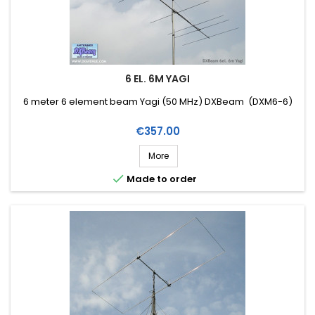
6 EL. 6M YAGI
6 meter 6 element beam Yagi (50 MHz) DXBeam (DXM6-6)
Price
€357.00
More

Made to order