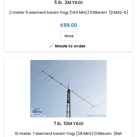
5 EL. 2M YAGI
2 meter 5 element beam Yagi (144 MHz) DXBeam (DXM2-5)
Price
€99.00
More

Made to order
7 EL. 10M YAGI
10 meter 7 element beam Yagi (28 MHz) DXBeam (Ref.