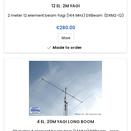
12 EL. 2M YAGI
2 meter 12 element beam Yagi (144 MHz) DXBeam (DXM2-12)
Price
€280.00
More

Made to order
4 EL. 20M YAGI LONG BOOM