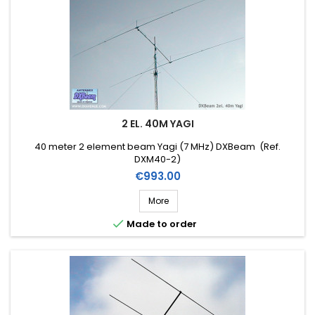
2 EL. 40M YAGI
40 meter 2 element beam Yagi (7 MHz) DXBeam (Ref.
DXM40-2)
Price
€993.00
More

Made to order