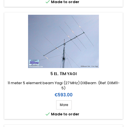

Made to order
5 EL. 11M YAGI
11 meter 5 element beam Yagi (27 MHz) DXBeam (Ref. DXM11-
5)
Price
€593.00
More

Made to order