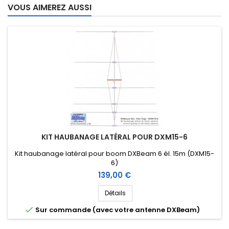
VOUS AIMEREZ AUSSI
KIT HAUBANAGE LATÉRAL POUR DXM15-6
Kit haubanage latéral pour boom DXBeam 6 él. 15m (DXM15-
6)
Prix
139,00 €
Détails

Sur commande (avec votre antenne DXBeam)