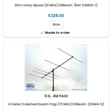
30m rotary dipole (10 MHz) DXBeam (Ref. DXM30-1)
Price
€329.00
More

Made to order
5 EL. 4M YAGI
4 meter 5 element beam Yagi (70 MHz) DXBeam (DXM4-5)