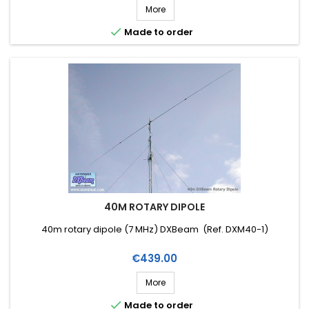
More

Made to order
40M ROTARY DIPOLE
40m rotary dipole (7 MHz) DXBeam (Ref. DXM40-1)
Price
€439.00
More

Made to order