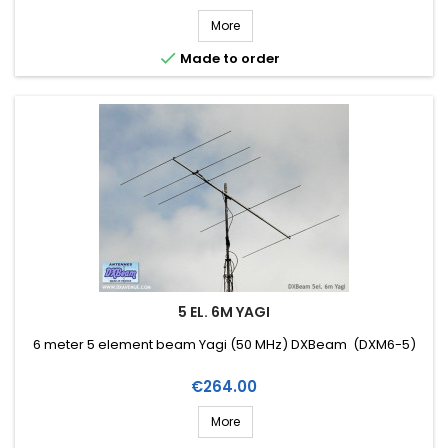
More

Made to order
5 EL. 6M YAGI
6 meter 5 element beam Yagi (50 MHz) DXBeam (DXM6-5)
Price
€264.00
More