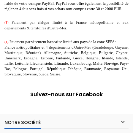
l'aide de votre
compte PayPal
.
PayPal vous offre également la possibilité de
régler en 4 fois sans frais si vos achats sont compris entre 30 et 2000 EUR
.
Paiement par
chèque
limité à la France métropolitaine et aux
(
3
)
départements & territoires d'Outre-Mer.
Paiement par
virement bancaire
limité
aux pays de la zone SEPA :
(
4
)
France métropolitaine et 4
départements d'Outre-Mer (Guadeloupe, Guyane,
Martinique, Réunion),
Allemagne
, Autriche
, Belgique
, Bulgarie
, Chypre
,
Danemark
, Espagne
, Estonie
, Finlande
, Grèce
, Hongrie
, Irlande
, Islande
,
Italie
, Lettonie
, Liechtenstein
, Lituanie
, Luxembourg
, Malte
, Norvège
, Pays-
Bas
, Pologne
, Portugal
, République Tchèque
, Roumanie
, Royaume Uni
,
Slovaquie
, Slovénie
, Suède
, Suisse.
Suivez-nous sur Facebook

NOTRE SOCIÉTÉ