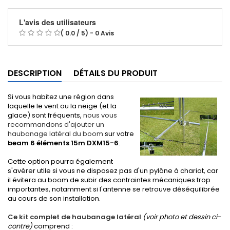
L'avis des utilisateurs
( 0.0 / 5) - 0 Avis
DESCRIPTION
DÉTAILS DU PRODUIT
Si vous habitez une région dans
laquelle le vent ou la neige (et la
glace) sont fréquents,
nous vous
recommandons d'ajouter un
haubanage latéral du boom
sur votre
beam 6 éléments 15m DXM15-6
.
Cette option pourra également
s'avérer utile si vous ne disposez pas d'un pylône à chariot, car
il évitera au boom de subir des contraintes mécaniques trop
importantes, notamment si l'antenne se retrouve déséquilibrée
au cours de son installation.
Ce kit complet de haubanage latéral
(voir photo et dessin ci-
contre)
comprend :