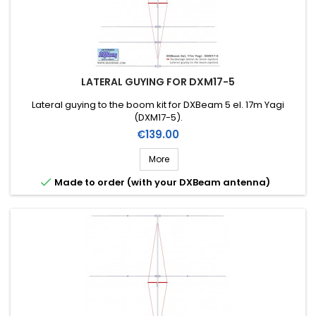
LATERAL GUYING FOR DXM17-5
Lateral guying to the boom kit for DXBeam 5 el. 17m Yagi
(DXM17-5).
Price
€139.00
More

Made to order (with your DXBeam antenna)