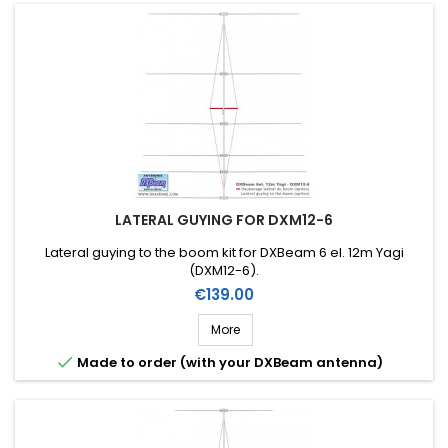
LATERAL GUYING FOR DXM12-6
Lateral guying to the boom kit for DXBeam 6 el. 12m Yagi
(DXM12-6).
Price
€139.00
More

Made to order (with your DXBeam antenna)