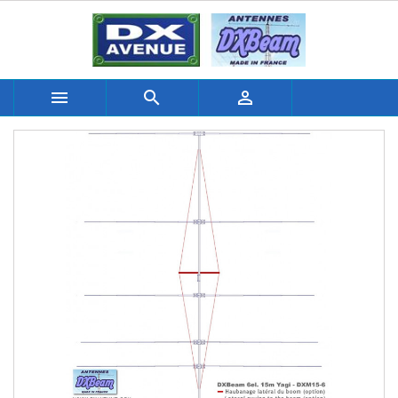


