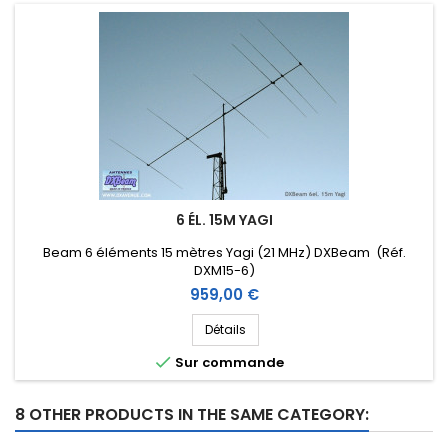
6 ÉL. 15M YAGI
Beam 6 éléments 15 mètres Yagi (21 MHz) DXBeam (Réf.
DXM15-6)
Prix
959,00 €
Détails

Sur commande
8 OTHER PRODUCTS IN THE SAME CATEGORY: