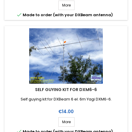
More

Made to order (with your DXBeam antenna)
SELF GUYING KIT FOR DXM6-6
Self guying kit for DXBeam 6 el. 6m Yagi DXM6-6.
Price
€14.00
More

Made to order (with your DXBeam antenna)