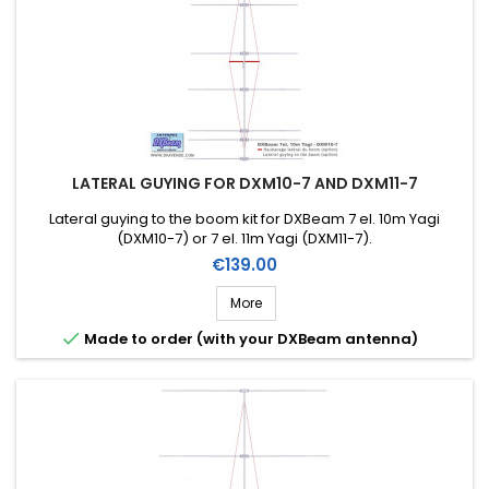
LATERAL GUYING FOR DXM10-7 AND DXM11-7
Lateral guying to the boom kit for DXBeam 7 el. 10m Yagi
(DXM10-7) or 7 el. 11m Yagi (DXM11-7).
Price
€139.00
More

Made to order (with your DXBeam antenna)