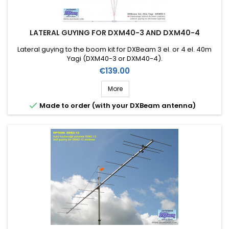
LATERAL GUYING FOR DXM40-3 AND DXM40-4
Lateral guying to the boom kit for DXBeam 3 el. or 4 el. 40m
Yagi (DXM40-3 or DXM40-4).
Price
€139.00
More

Made to order (with your DXBeam antenna)