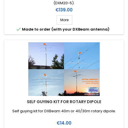
(DXM20-5).
Price
€139.00
More

Made to order (with your DXBeam antenna)
SELF GUYING KIT FOR ROTARY DIPOLE
Self guying kit for DXBeam 40m or 40/30m rotary dipole.
Price
€14.00