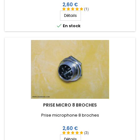
Prix
2,60 €
(1)
Détails

En stock
PRISE MICRO 8 BROCHES
Prise microphone 8 broches
Prix
2,60 €
(3)
Détails