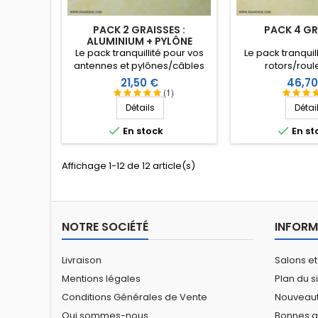
PACK 2 GRAISSES :
PACK 4 GR
ALUMINIUM + PYLÔNE
Le pack tranquillité pour vos
Le pack tranquil
antennes et pylônes/câbles
rotors/roul
avec ces 2 graisses
pylônes/câbles,
Prix
Prix
21,50 €
46,70
(aluminium et pylône) à prix
connexions a
(1)
réduit.
graisses (cuivre
Détails
Détai
rotor et pylône) 


En stock
En st
Affichage 1-12 de 12 article(s)
NOTRE SOCIÉTÉ
INFORM
Livraison
Salons et
Mentions légales
Plan du s
Conditions Générales de Vente
Nouveau
Qui sommes-nous
Bonnes a