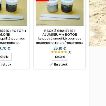
ISSES : ROTOR +
PACK 2 GRAISSES :
YLÔNE
ALUMINIUM + ROTOR
quillité pour vos
Le pack tranquillité pour vos
roulements et
antennes et rotors/roulements
bles avec ces 2
avec ces 2 graisses
ix
Prix
0,70 €
25,10 €
otor et pylône) à
(aluminium et rotor) à prix
(1)
x réduit.
réduit.
Détails
Détails

n stock
En stock