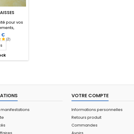
AISSES
lité pour vos
ements,
 antennes et
 €
vec ces 4
(2)
, aluminium,
ls
à prix réduit.
ock
ATIONS
VOTRE COMPTE
 manifestations
Informations personnelles
ite
Retours produit
tés
Commandes
ffaires
Avoirs