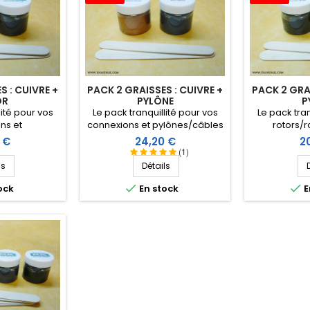
S : CUIVRE +
PACK 2 GRAISSES : CUIVRE +
PACK 2 GRA
OR
PYLÔNE
P
lité pour vos
Le pack tranquillité pour vos
Le pack tran
ns et
connexions et pylônes/câbles
rotors/
s avec ces 2
avec ces 2 graisses (cuivre et
pylônes/câ
Prix
Pr
 €
24,20 €
2
t rotor) à prix
pylône) à prix réduit.
graisses (r
(1)
t.
pri
ls
Détails


ock
En stock
E