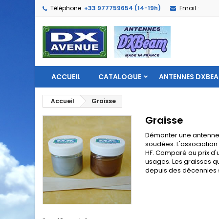
Téléphone:
+33 977759654 (14-19h)
Email :
ACCUEIL
CATALOGUE
ANTENNES DXBE
Accueil
Graisse
Graisse
Démonter une antenne a
soudées. L'association
HF. Comparé au prix d'u
usages. Les graisses q
depuis des décennies s