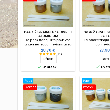
PACK 2 GRAISSES : CUIVRE +
PACK 2 GRAISSE
ALUMINIUM
ROT
Le pack tranquillité pour vos
Le pack tranquil
antennes et connexions avec
connexio
ces 2 graisses (cuivre et
rotors/roulement
Prix
Prix
28,70 €
27,90
aluminium) à un prix réduit.
graisses (cuivre e
(11)
rédui
Détails
Détai


En stock
En st
Pack
Pack
Promo !
Promo !