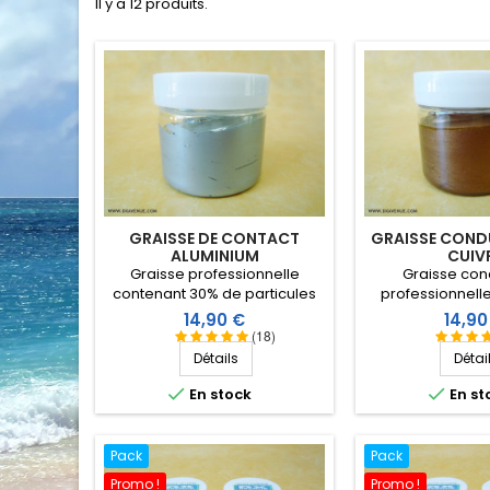
Il y a 12 produits.
GRAISSE DE CONTACT
GRAISSE COND
ALUMINIUM
CUIV
Graisse professionnelle
Graisse con
contenant 30% de particules
professionnell
d’aluminium, recommandée
cuivre, rec
Prix
Prix
14,90 €
14,90
pour l'assemblage des tubes
notamment pour t
(18)
d'antennes en aluminium (ou
nécessitant u
Détails
Détai
alliages) en évitant le
électrique franc
grippage, la corrosion, et la
Evite l'oxydation,


En stock
En st
formation d'alumine.
permet un démo
après plusieu
Pack
Pack
Promo !
Promo !