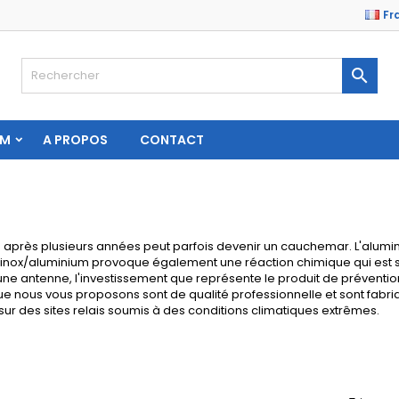
Fr

AM
A PROPOS
CONTACT
près plusieurs années peut parfois devenir un cauchemar. L'alumine
 inox/aluminium provoque également une réaction chimique qui est so
ne antenne, l'investissement que représente le produit de prévention e
ue nous vous proposons sont de qualité professionnelle et sont fabri
ur des sites relais soumis à des conditions climatiques extrêmes.