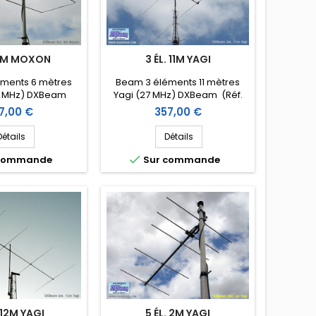
 6M MOXON
3 ÉL. 11M YAGI
ments 6 mètres
Beam 3 éléments 11 mètres
0 MHz) DXBeam
Yagi (27 MHz) DXBeam (Réf.
M6-2mx)
DXM11-3)
x
Prix
7,00 €
357,00 €
Détails
Détails

 commande
Sur commande
. 12M YAGI
5 ÉL. 2M YAGI