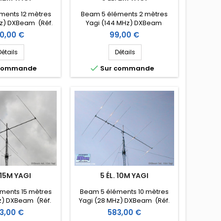
ments 12 mètres
Beam 5 éléments 2 mètres
z) DXBeam (Réf.
Yagi (144 MHz) DXBeam
M12-6)
(DXM2-5)
x
Prix
0,00 €
99,00 €
Détails
Détails

 commande
Sur commande
 15M YAGI
5 ÉL. 10M YAGI
ments 15 mètres
Beam 5 éléments 10 mètres
Hz) DXBeam (Réf.
Yagi (28 MHz) DXBeam (Réf.
M15-4)
DXM10-5)
x
Prix
3,00 €
583,00 €