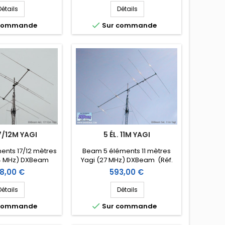
Détails
Détails

 commande
Sur commande
17/12M YAGI
5 ÉL. 11M YAGI
nts 17/12 mètres
Beam 5 éléments 11 mètres
24 MHz) DXBeam
Yagi (27 MHz) DXBeam (Réf.
 DXD1712-4)
DXM11-5)
x
Prix
8,00 €
593,00 €
Détails
Détails

 commande
Sur commande