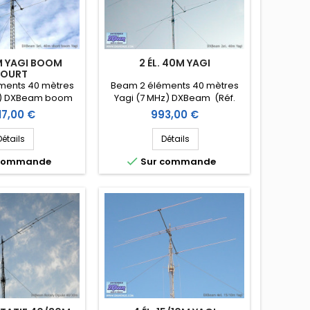
0M YAGI BOOM
2 ÉL. 40M YAGI
OURT
ments 40 mètres
Beam 2 éléments 40 mètres
z) DXBeam boom
Yagi (7 MHz) DXBeam (Réf.
f. DXM40-3sb)
DXM40-2)
Prix
17,00 €
993,00 €
Détails
Détails

 commande
Sur commande