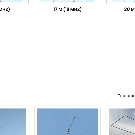
 MHZ)
17 M (18 MHZ)
20 M
Trier par 