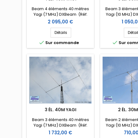
Beam 4 éléments 40 mètres
Beam 3 élément
Yagi (7 MHz) DXBeam (Réf.
Yagi (10 MHz) D
DXM40-4)
DXM30
Prix
Prix
2 095,00 €
1 050,
Détails
Détai


Sur commande
Sur co
3 ÉL. 40M YAGI
2 ÉL. 30
Beam 3 éléments 40 mètres
Beam 2 élément
Yagi (7 MHz) DXBeam (Réf.
Yagi (10 MHz) D
DXM40-3)
DXM30
Prix
Prix
1 732,00 €
710,0