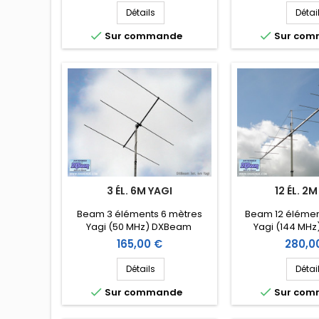
Détails
Détai


Sur commande
Sur co
3 ÉL. 6M YAGI
12 ÉL. 2M
Beam 3 éléments 6 mètres
Beam 12 élémen
Yagi (50 MHz) DXBeam
Yagi (144 MH
(DXM6-3)
(DXM2-
Prix
Prix
165,00 €
280,0
Détails
Détai


Sur commande
Sur co