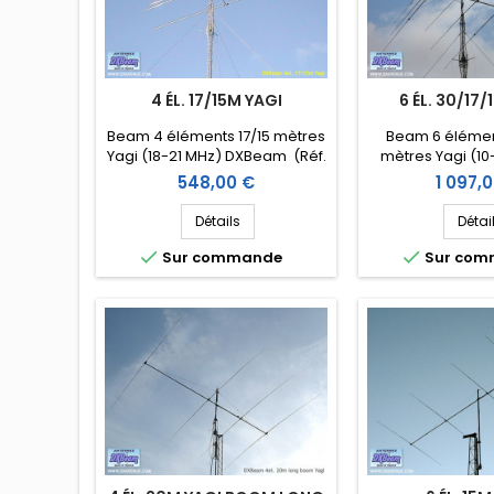
4 ÉL. 17/15M YAGI
6 ÉL. 30/17
Beam 4 éléments 17/15 mètres
Beam 6 élémen
Yagi (18-21 MHz) DXBeam (Réf.
mètres Yagi (10
DXD1715-4)
DXBeam (Réf. D
Prix
Prix
548,00 €
1 097,
Détails
Détai


Sur commande
Sur co