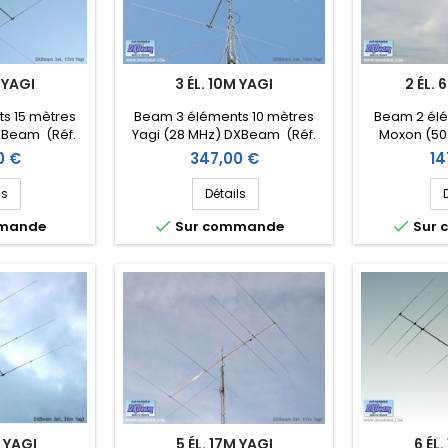
 YAGI
3 ÉL. 10M YAGI
2 ÉL.
s 15 mètres
Beam 3 éléments 10 mètres
Beam 2 élé
XBeam (Réf.
Yagi (28 MHz) DXBeam (Réf.
Moxon (5
-3)
DXM10-3)
(DX
Prix
Pri
0 €
347,00 €
14
ls
Détails


mmande
Sur commande
Sur
M YAGI
5 ÉL. 17M YAGI
6 ÉL