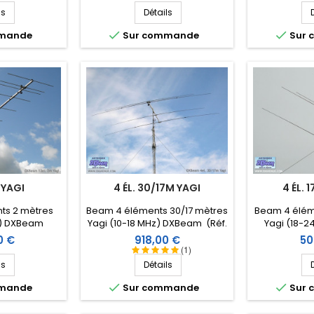
ls
Détails


mmande
Sur commande
Sur
 YAGI
4 ÉL. 30/17M YAGI
4 ÉL. 
ts 2 mètres
Beam 4 éléments 30/17 mètres
Beam 4 éléme
z) DXBeam
Yagi (10-18 MHz) DXBeam (Réf.
Yagi (18-
12)
DXD3017-4)
(Réf.
Prix
Pri
0 €
918,00 €
50
(1)
ls
Détails


mmande
Sur commande
Sur