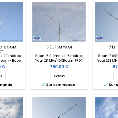
AGI BOOM
5 ÉL. 15M YAGI
7 ÉL.
RT
s 20 mètres
Beam 5 éléments 15 mètres
Beam 7 élé
XBeam - Boom
Yagi (21 MHz) DXBeam (Réf.
Yagi (28 MH
DXM20-4sb)
DXM15-5)
DX
Prix
Pri
0 €
769,00 €
87
ls
Détails


mmande
Sur commande
Sur