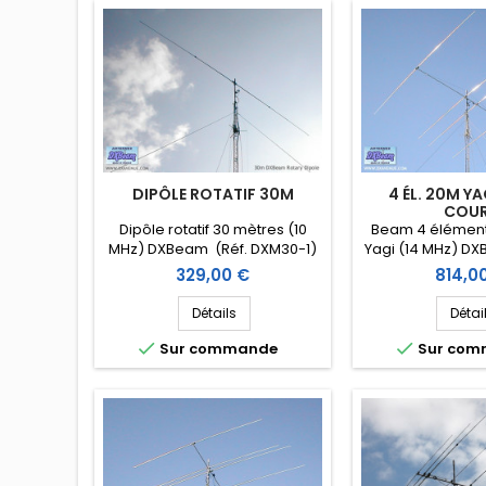
DIPÔLE ROTATIF 30M
4 ÉL. 20M Y
COU
Dipôle rotatif 30 mètres (10
Beam 4 élément
MHz) DXBeam (Réf. DXM30-1)
Yagi (14 MHz) D
court (Réf. 
Prix
Prix
329,00 €
814,0
Détails
Détai


Sur commande
Sur co