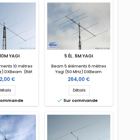
 10M YAGI
5 ÉL. 6M YAGI
ments 10 mètres
Beam 5 éléments 6 mètres
z) DXBeam (Réf.
Yagi (50 MHz) DXBeam
M10-7)
(DXM6-5)
x
Prix
2,00 €
264,00 €
Détails
Détails

 commande
Sur commande