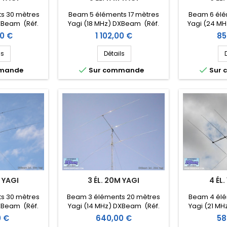
s 30 mètres
Beam 5 éléments 17 mètres
Beam 6 élé
XBeam (Réf.
Yagi (18 MHz) DXBeam (Réf.
Yagi (24 MH
-3)
DXM17-5)
DX
Prix
Pri
00 €
1 102,00 €
85
ls
Détails


mmande
Sur commande
Sur
M YAGI
3 ÉL. 20M YAGI
4 ÉL.
s 30 mètres
Beam 3 éléments 20 mètres
Beam 4 élé
XBeam (Réf.
Yagi (14 MHz) DXBeam (Réf.
Yagi (21 M
-2)
DXM20-3)
DX
Prix
Pri
0 €
640,00 €
58