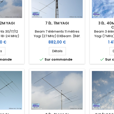
/12M YAGI
7 ÉL. 11M YAGI
3 ÉL. 4
C
ts 30/17/12
Beam 7 éléments 11 mètres
Beam 3 élé
-18-24 MHz)
Yagi (27 MHz) DXBeam (Réf.
Yagi (7 MH
XT301712-6)
DXM11-7)
court (Ré
Prix
Prix
00 €
882,00 €
1 4
ls
Détails


mmande
Sur commande
Sur