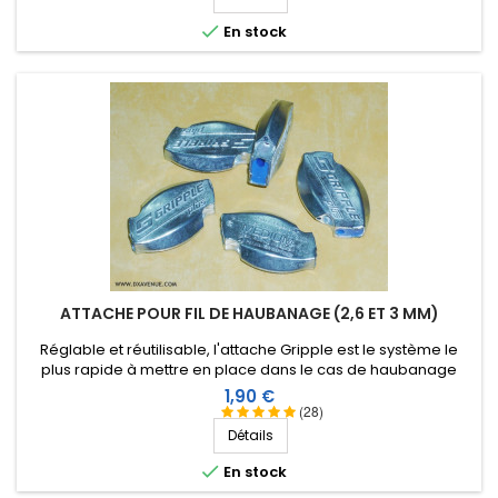

En stock
ATTACHE POUR FIL DE HAUBANAGE (2,6 ET 3 MM)
Réglable et réutilisable, l'attache Gripple est le système le
plus rapide à mettre en place dans le cas de haubanage
d'antennes verticales ou filaires avec du fil mono-filament de
Prix
1,90 €
2,6 ou 3 mm.
(28)
Détails

En stock