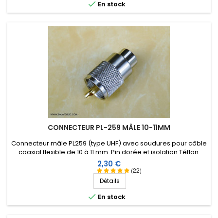

En stock
CONNECTEUR PL-259 MÂLE 10-11MM
Connecteur mâle PL259 (type UHF) avec soudures pour câble
coaxial flexible de 10 à 11 mm. Pin dorée et isolation Téflon.
Prix
2,30 €
(22)
Détails

En stock