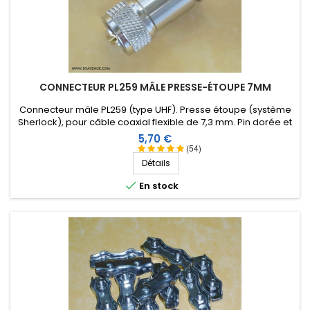
CONNECTEUR PL259 MÂLE PRESSE-ÉTOUPE 7MM
Connecteur mâle PL259 (type UHF). Presse étoupe (système
Sherlock), pour câble coaxial flexible de 7,3 mm. Pin dorée et
isolation Téflon.
Prix
5,70 €
(54)
Détails

En stock