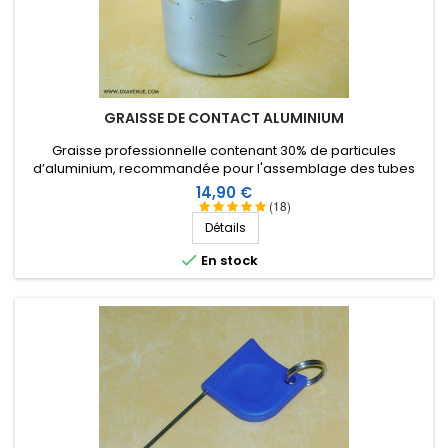
GRAISSE DE CONTACT ALUMINIUM
Graisse professionnelle contenant 30% de particules
d’aluminium, recommandée pour l'assemblage des tubes
d'antennes en aluminium (ou alliages) en évitant le grippage,
Prix
14,90 €
la corrosion, et la formation d'alumine.
(18)
Détails

En stock