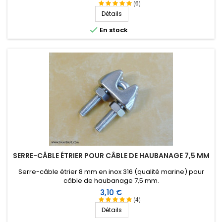
(6)
Détails

En stock
SERRE-CÂBLE ÉTRIER POUR CÂBLE DE HAUBANAGE 7,5 MM
Serre-câble étrier 8 mm en inox 316 (qualité marine) pour
câble de haubanage 7,5 mm.
Prix
3,10 €
(4)
Détails