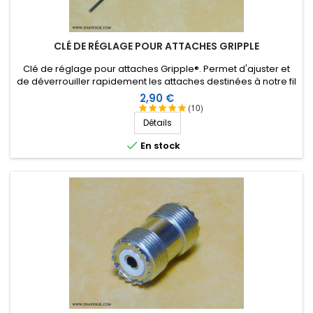
CLÉ DE RÉGLAGE POUR ATTACHES GRIPPLE
Clé de réglage pour attaches Gripple®. Permet d'ajuster et
de déverrouiller rapidement les attaches destinées à notre fil
isolant de 2,6 ou 3 mm.
Prix
2,90 €
(10)
Détails

En stock