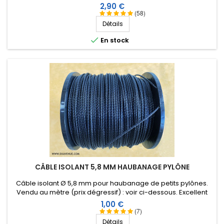
Prix
2,90 €
(58)
Détails

En stock
CÂBLE ISOLANT 5,8 MM HAUBANAGE PYLÔNE
Câble isolant Ø 5,8 mm pour haubanage de petits pylônes.
Vendu au mètre (prix dégressif) : voir ci-dessous. Excellent
comportement aux conditions climatiques (eau, soleil, gel),
Prix
1,00 €
résistance à la rupture élevée, très bonne isolation HF,
(7)
longévité de plus de 40 ans !
Détails