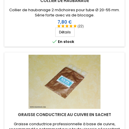
COLLIER DE HAUBANAGE
Collier de haubanage 2 mâchoires pour tube Ø 20-55 mm.
Série forte avec vis de blocage.
Prix
7,80 €
(22)
Détails

En stock
GRAISSE CONDUCTRICE AU CUIVRE EN SACHET
Graisse conductrice professionnelle à base de cuivre,