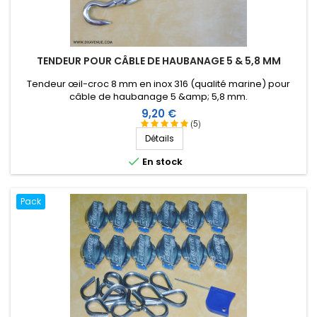
TENDEUR POUR CÂBLE DE HAUBANAGE 5 & 5,8 MM
Tendeur œil-croc 8 mm en inox 316 (qualité marine) pour
câble de haubanage 5 &amp; 5,8 mm.
Prix
9,20 €
(5)
Détails

En stock
Pack