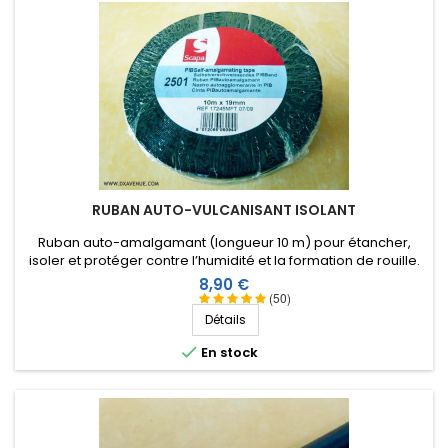
RUBAN AUTO-VULCANISANT ISOLANT
Ruban auto-amalgamant (longueur 10 m) pour étancher,
isoler et protéger contre l’humidité et la formation de rouille.
Devient une masse homogène et résiste aux hautes tensions.
Prix
8,90 €
(50)
Détails

En stock