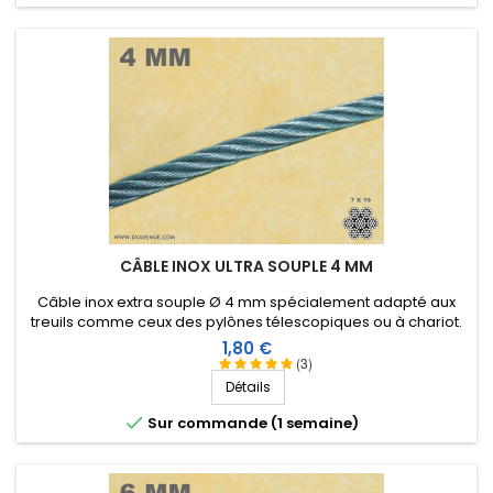
CÂBLE INOX ULTRA SOUPLE 4 MM
Câble inox extra souple Ø 4 mm spécialement adapté aux
treuils comme ceux des pylônes télescopiques ou à chariot.
Prix
1,80 €
(3)
Détails

Sur commande (1 semaine)