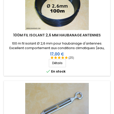
100M FIL ISOLANT 2,6 MM HAUBANAGE ANTENNES
100 m fil isolant Ø 2,6 mm pour haubanage d'antennes.
Excellent comportement aux conditions climatiques (eau,
soleil, gel), résistance à la rupture élevée, très bonne
Prix
17,00 €
isolation HF, longévité de plus de 25 ans !
(25)
Détails

En stock