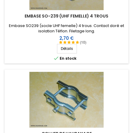
EMBASE SO-239 (UHF FEMELLE) 4 TROUS
Embase SO239 (socle UHF femelle) 4 trous. Contact doré et
isolation Téflon. Filetage long.
Prix
2,70 €
(10)
Détails

En stock