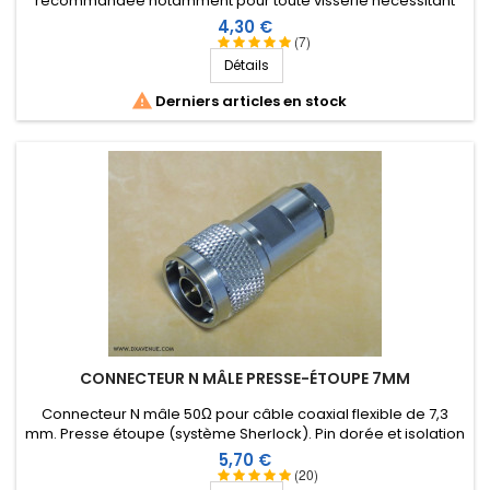
recommandée notamment pour toute visserie nécessitant
un contact électrique franc et durable. Evite l'oxydation,
Prix
4,30 €
l'humidité, et permet un démontage facile après plusieurs
(7)
années. Sachet économique de 10 ml.
Détails

Derniers articles en stock
CONNECTEUR N MÂLE PRESSE-ÉTOUPE 7MM
Connecteur N mâle 50Ω pour câble coaxial flexible de 7,3
mm. Presse étoupe (système Sherlock). Pin dorée et isolation
Téflon.
Prix
5,70 €
(20)