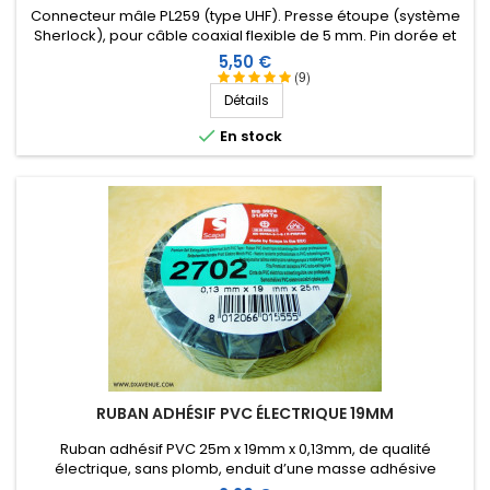
Connecteur mâle PL259 (type UHF). Presse étoupe (système
Sherlock), pour câble coaxial flexible de 5 mm. Pin dorée et
isolation Téflon.
Prix
5,50 €
(9)
Détails

En stock
RUBAN ADHÉSIF PVC ÉLECTRIQUE 19MM
Ruban adhésif PVC 25m x 19mm x 0,13mm, de qualité
électrique, sans plomb, enduit d’une masse adhésive
caoutchouc agressive qui permet notamment de l'étirer pour