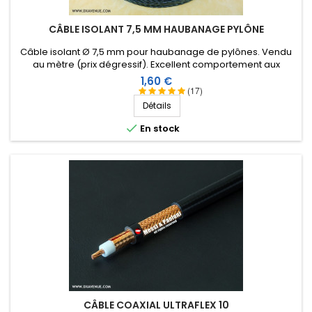
CÂBLE ISOLANT 7,5 MM HAUBANAGE PYLÔNE
Câble isolant Ø 7,5 mm pour haubanage de pylônes. Vendu
au mètre (prix dégressif). Excellent comportement aux
conditions climatiques (eau, soleil, gel), résistance à la
Prix
1,60 €
rupture élevée, très bonne isolation HF, longévité de plus de
(17)
40 ans !
Détails

En stock
CÂBLE COAXIAL ULTRAFLEX 10