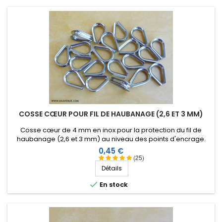
COSSE CŒUR POUR FIL DE HAUBANAGE (2,6 ET 3 MM)
Cosse cœur de 4 mm en inox pour la protection du fil de
haubanage (2,6 et 3 mm) au niveau des points d'encrage.
Prix
0,45 €
(25)
Détails

En stock