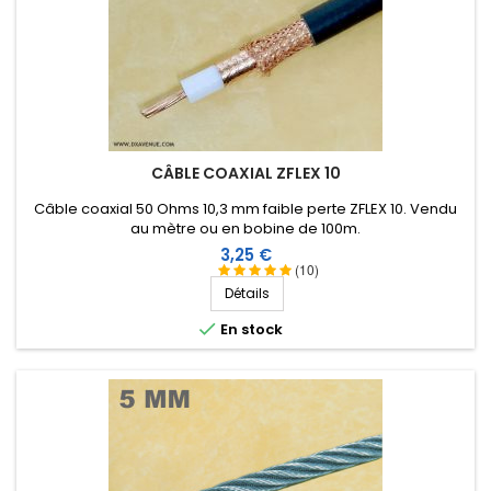
CÂBLE COAXIAL ZFLEX 10
Câble coaxial 50 Ohms 10,3 mm faible perte ZFLEX 10. Vendu
au mètre ou en bobine de 100m.
Prix
3,25 €
(10)
Détails

En stock