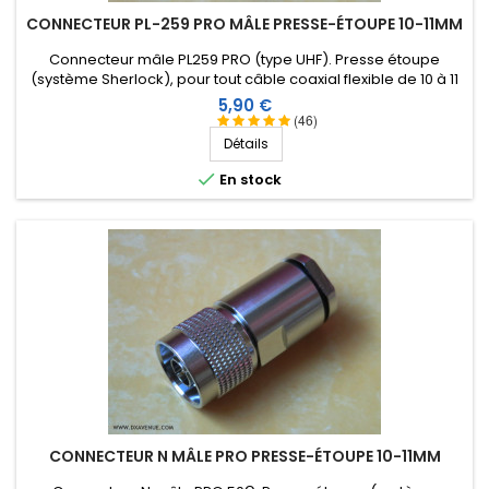
CONNECTEUR PL-259 PRO MÂLE PRESSE-ÉTOUPE 10-11MM
Connecteur mâle PL259 PRO (type UHF). Presse étoupe
(système Sherlock), pour tout câble coaxial flexible de 10 à 11
mm et spécialement Ultraflex10, Ecoflex10, ZFlex 10. Pin dorée
Prix
5,90 €
et isolation Téflon.
(46)
Détails

En stock
CONNECTEUR N MÂLE PRO PRESSE-ÉTOUPE 10-11MM