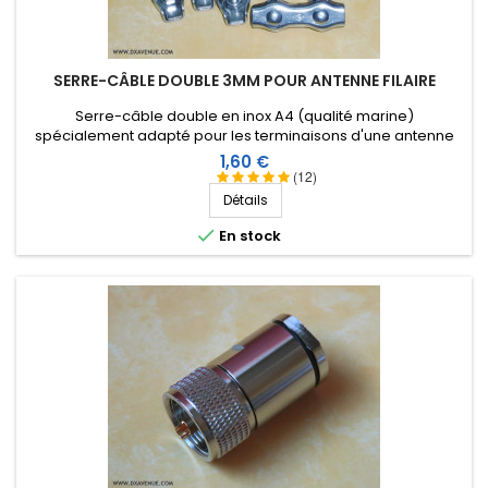
SERRE-CÂBLE DOUBLE 3MM POUR ANTENNE FILAIRE
Serre-câble double en inox A4 (qualité marine)
spécialement adapté pour les terminaisons d'une antenne
filaire.
Prix
1,60 €
(12)
Détails

En stock