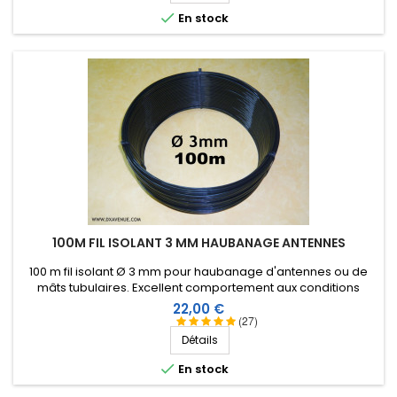

En stock
100M FIL ISOLANT 3 MM HAUBANAGE ANTENNES
100 m fil isolant Ø 3 mm pour haubanage d'antennes ou de
mâts tubulaires. Excellent comportement aux conditions
climatiques (eau, soleil, gel), résistance à la rupture élevée,
Prix
22,00 €
très bonne isolation HF, longévité de plus de 25 ans !
(27)
Détails

En stock