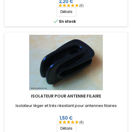
Prix
2,20 €
mieux l'appliquer. Température de service de -40ºC à +105ºC.
(6)
Détails

En stock
ISOLATEUR POUR ANTENNE FILAIRE
Isolateur léger et très résistant pour antennes filaires
Prix
1,50 €
(8)
Détails