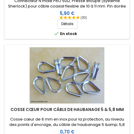
Connecteur N mâle PRO 50Ω. Presse étoupe (système
Sherlock) pour câble coaxial flexible de 10 à 11 mm. Pin dorée
(X2) et isolation Téflon
Prix
5,90 €
(30)
Détails

En stock
COSSE CŒUR POUR CÂBLE DE HAUBANAGE 5 & 5,8 MM
Cosse cœur de 6 mm en inox pour la protection, au niveau
des points d'encrage, du câble de haubanage 5 &amp; 5,8
mm.
Prix
0,70 €