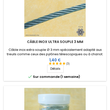
CÂBLE INOX ULTRA SOUPLE 3 MM
Câble inox extra souple Ø 3 mm spécialement adapté aux
treuils comme ceux des pylônes télescopiques ou à chariot.
Prix
1,40 €
(3)
Détails

Sur commande (1 semaine)