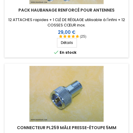
PACK HAUBANAGE RENFORCÉ POUR ANTENNES
12 ATTACHES rapides + 1 CLÉ DE RÉGLAGE utilisable à l'infini + 12
COSSES CŒUR inox.
Prix
29,00 €
(25)
Détails

En stock
CONNECTEUR PL259 MÂLE PRESSE-ÉTOUPE 5MM