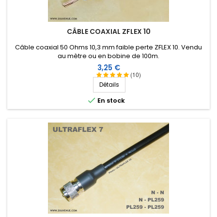
Gerard M
-
08/28/2024
(GERTWILLER, France)
No comments
CÂBLE COAXIAL ZFLEX 10
Score:
Câble coaxial 50 Ohms 10,3 mm faible perte ZFLEX 10. Vendu
JACKY H
-
08/09/2024
(ACHENHEIM, France)
au mètre ou en bobine de 100m.
Produit pro de bonne facture. Vendeur à
Prix
3,25 €
recommander dans une confiance totale.
(10)
Détails
Score:

En stock
Michel S
-
07/16/2024
(Souilhe, France)
Produit de qualité, pertes minimales....à en abuser!
Score:
Patrick F
-
05/17/2024
(GRENAY, France)
No comments
Score:
Patrick F
-
05/17/2024
(GRENAY, France)
Très Bon câble ultraflex je vous le recommande