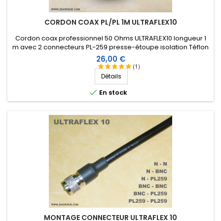
bon produit , faible perte pour le diamétre
CORDON COAX PL/PL 1M ULTRAFLEX10
Score:
Cordon coax professionnel 50 Ohms ULTRAFLEX10 longueur 1
Michel G
-
03/04/2021
(St Pierre QUiberon, France)
m avec 2 connecteurs PL-259 presse-étoupe isolation Téflon
Parfait
et manchon thermorétractable comprenant une résine
Prix
26,00 €
thermoplastique.
(1)
Détails
Score:
Ludovic R
-
02/27/2021
(Ecommoy, France)

En stock
Très bon coaxial souple et légér. Le montage des PL
avec presse étoupe est simple et facile.
Score:
albert v
-
02/11/2021
(MONTBAZENS, France)
très bon cable ainsi que les connecteur je
recommande
Score:
Frederic C
-
02/05/2021
(MARENNES HIERS BROUAGE,
France)
MONTAGE CONNECTEUR ULTRAFLEX 10