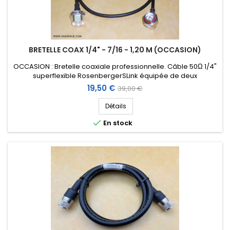
Score:
Frederic C
-
12/10/2021
(MARENNES HIERS BROUAGE,
France)
No comments
BRETELLE COAX 1/4" - 7/16 - 1,20 M (OCCASION)
OCCASION : Bretelle coaxiale professionnelle. Câble 50Ω 1/4"
Score:
superflexible RosenbergerSLink équipée de deux
ronan l
-
10/08/2021
(saint quay portrieux, France)
connecteurs DIN 7/16 (1 droit femelle chassis + 1 coudé mâle)
Prix
Prix
19,50 €
39,00 €
Très bon câble
et protection étanche. Longueur : 1,20 m.
de
Détails
base
Score:

En stock
christian f
-
07/17/2021
(cieux, France)
No comments
Score:
Paul G
-
07/13/2021
(LATRESNE, France)
No comments
Score:
mathieu h
-
03/24/2021
(bascons, France)