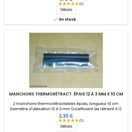
(2)
Détails

En stock
MANCHONS THERMORÉTRACT. ÉPAIS 12 À 3 MM X 10 CM
2 manchons thermorétractables épais, longueur 10 cm.
Diamètre d'utilisation 12 à 3 mm (coefficient de rétreint 4:1).
Intérieur revêtu d'une résine thermoplastique.
Prix
2,30 €
(3)
Détails