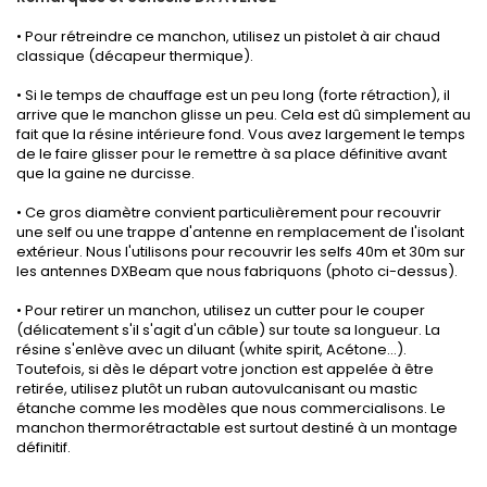
• Pour rétreindre ce manchon, utilisez un pistolet à air chaud
classique (décapeur thermique).
• Si le temps de chauffage est un peu long (forte rétraction), il
arrive que le manchon glisse un peu. Cela est dû simplement au
fait que la résine intérieure fond. Vous avez largement le temps
de le faire glisser pour le remettre à sa place définitive avant
que la gaine ne durcisse.
• Ce gros diamètre convient particulièrement pour recouvrir
une self ou une trappe d'antenne en remplacement de l'isolant
extérieur. Nous l'utilisons pour recouvrir les selfs 40m et 30m sur
les antennes DXBeam que nous fabriquons (photo ci-dessus).
• Pour retirer un manchon, utilisez un cutter pour le couper
(délicatement s'il s'agit d'un câble) sur toute sa longueur. La
résine s'enlève avec un diluant (white spirit, Acétone...).
Toutefois, si dès le départ votre jonction est appelée à être
retirée, utilisez plutôt un ruban autovulcanisant ou mastic
étanche comme
les modèles que nous commercialisons
. Le
manchon thermorétractable est surtout destiné à un montage
définitif.