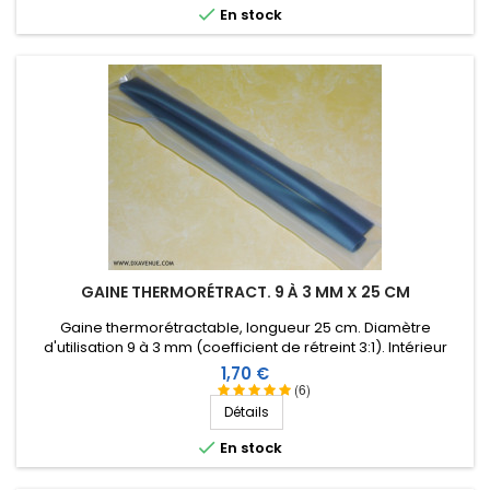

En stock
GAINE THERMORÉTRACT. 9 À 3 MM X 25 CM
Gaine thermorétractable, longueur 25 cm. Diamètre
d'utilisation 9 à 3 mm (coefficient de rétreint 3:1). Intérieur
revêtu d'une résine thermoplastique.
Prix
1,70 €
(6)
Détails

En stock