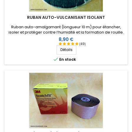
RUBAN AUTO-VULCANISANT ISOLANT
Ruban auto-amalgamant (longueur 10 m) pour étancher,
isoler et protéger contre l’humidité et la formation de rouille.
Devient une masse homogène et résiste aux hautes tensions.
Prix
8,90 €
(49)
Détails

En stock