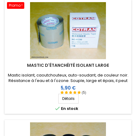
Promo !
MASTIC D'ÉTANCHÉITÉ ISOLANT LARGE
Mastic isolant, caoutchouteux, auto-soudant, de couleur noir.
Résistance à l'eau et à l'ozone. Souple, large et épais, il peut
être étiré en fonction de l'application. 1 m X 51 mm.
Prix
5,90 €
(5)
Détails

En stock