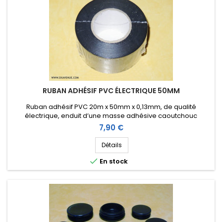
RUBAN ADHÉSIF PVC ÉLECTRIQUE 50MM
Ruban adhésif PVC 20m x 50mm x 0,13mm, de qualité
électrique, enduit d’une masse adhésive caoutchouc
agressive qui permet notamment de l'étirer pour mieux
Prix
7,90 €
l'appliquer.
Détails

En stock