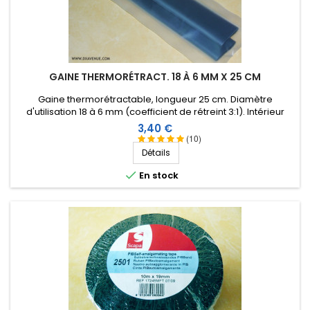
GAINE THERMORÉTRACT. 18 À 6 MM X 25 CM
Gaine thermorétractable, longueur 25 cm. Diamètre
d'utilisation 18 à 6 mm (coefficient de rétreint 3:1). Intérieur
revêtu d'une résine thermoplastique.
Prix
3,40 €
(10)
Détails

En stock