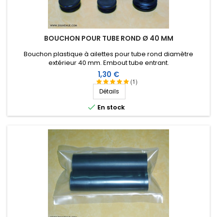
BOUCHON POUR TUBE ROND Ø 40 MM
Bouchon plastique à ailettes pour tube rond diamètre
extérieur 40 mm. Embout tube entrant.
Prix
1,30 €
(1)
Détails

En stock