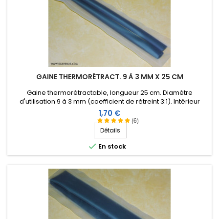
GAINE THERMORÉTRACT. 9 À 3 MM X 25 CM
Gaine thermorétractable, longueur 25 cm. Diamètre
d'utilisation 9 à 3 mm (coefficient de rétreint 3:1). Intérieur
revêtu d'une résine thermoplastique.
Prix
1,70 €
(6)
Détails

En stock