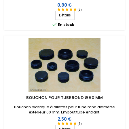
Prix
0,80 €
(3)
Détails

En stock
BOUCHON POUR TUBE ROND Ø 60 MM
Bouchon plastique à ailettes pour tube rond diamètre
extérieur 60 mm. Embout tube entrant.
Prix
2,50 €
(1)