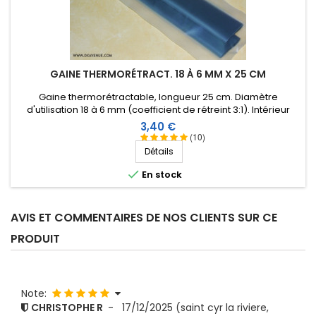
GAINE THERMORÉTRACT. 18 À 6 MM X 25 CM
Gaine thermorétractable, longueur 25 cm. Diamètre
d'utilisation 18 à 6 mm (coefficient de rétreint 3:1). Intérieur
revêtu d'une résine thermoplastique.
Prix
3,40 €
(10)
Détails

En stock
AVIS ET COMMENTAIRES DE NOS CLIENTS SUR CE
PRODUIT
Note:
CHRISTOPHE R
-
17/12/2025
(saint cyr la riviere,