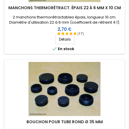
MANCHONS THERMORÉTRACT. ÉPAIS 22 À 6 MM X 10 CM
2 manchons thermorétractables épais, longueur 10 cm.
Diamètre d'utilisation 22 à 6 mm (coefficient de rétreint 4:1).
Intérieur revêtu d'une résine thermoplastique.
Prix
2,70 €
(17)
Détails

En stock
BOUCHON POUR TUBE ROND Ø 35 MM