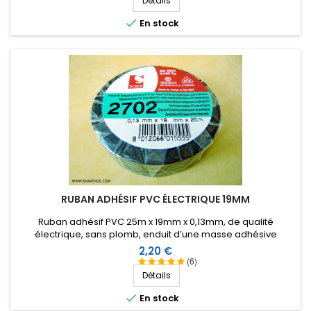
Détails

En stock
RUBAN ADHÉSIF PVC ÉLECTRIQUE 19MM
Ruban adhésif PVC 25m x 19mm x 0,13mm, de qualité
électrique, sans plomb, enduit d’une masse adhésive
caoutchouc agressive qui permet notamment de l'étirer pour
Prix
2,20 €
mieux l'appliquer. Température de service de -40ºC à +105ºC.
(6)
Détails

En stock