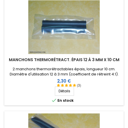
MANCHONS THERMORÉTRACT. ÉPAIS 12 À 3 MM X 10 CM
2 manchons thermorétractables épais, longueur 10 cm.
Diamètre d'utilisation 12 à 3 mm (coefficient de rétreint 4:1).
Intérieur revêtu d'une résine thermoplastique.
Prix
2,30 €
(3)
Détails

En stock