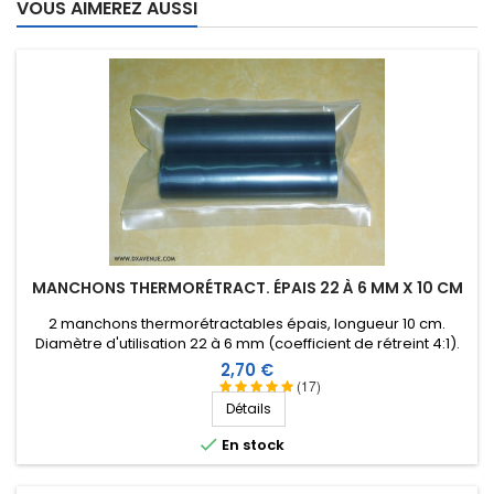
VOUS AIMEREZ AUSSI
MANCHONS THERMORÉTRACT. ÉPAIS 22 À 6 MM X 10 CM
2 manchons thermorétractables épais, longueur 10 cm.
Diamètre d'utilisation 22 à 6 mm (coefficient de rétreint 4:1).
Intérieur revêtu d'une résine thermoplastique.
Prix
2,70 €
(17)
Détails

En stock