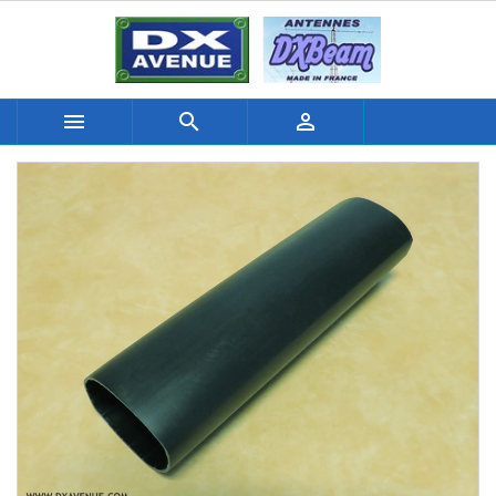


