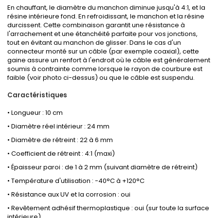
En chauffant, le diamètre du manchon diminue jusqu'à 4:1, et la
résine intérieure fond. En refroidissant, le manchon et la résine
durcissent. Cette combinaison garantit une résistance à
l'arrachement et une étanchéité parfaite pour vos jonctions,
tout en évitant au manchon de glisser . Dans le cas d'un
connecteur monté sur un câble (par exemple coaxial), cette
gaine assure un renfort à l'endroit où le câble est généralement
soumis à contrainte comme lorsque le rayon de courbure est
faible (voir photo ci-dessus) ou que le câble est suspendu.
Caractéristiques
• Longueur : 10 cm
• Diamètre réel intérieur : 24 mm
• Diamètre de rétreint : 22 à 6 mm
• Coefficient de rétreint : 4:1 (maxi)
• Épaisseur paroi : de 1 à 2 mm (suivant diamètre de rétreint)
• Température d'utilisation : -40°C à +120°C
• Résistance aux UV et la corrosion : oui
• Revêtement adhésif thermoplastique : oui (sur toute la surface
intérieure)