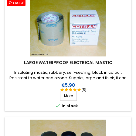
On sale!
LARGE WATERPROOF ELECTRICAL MASTIC
Insulating mastic, rubbery, self-sealing, black in colour.
Resistant to water and ozone. Supple, large and thick, it can
be stretched to suit the application. Wide range of working
Price
€5.90
temperature: up to +130°C (+90°C continuous). 1m X 51mm.
(5)
More

In stock