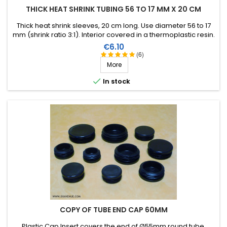
THICK HEAT SHRINK TUBING 56 TO 17 MM X 20 CM
Thick heat shrink sleeves, 20 cm long. Use diameter 56 to 17
mm (shrink ratio 3:1). Interior covered in a thermoplastic resin.
Ideal for aerial self repair.
Price
€6.10
(6)
More

In stock
COPY OF TUBE END CAP 60MM
Plastic Cap Insert covers the end of Ø55mm round tube.