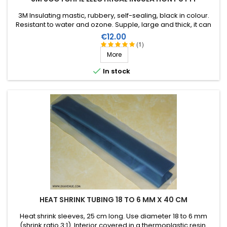
3M Insulating mastic, rubbery, self-sealing, black in colour.
Resistant to water and ozone. Supple, large and thick, it can
be stretched to suit the application. Wide range of working
Price
€12.00
temperature: up to +80°C. Large surface: 1.5m X 38mm,
(1)
thickness 3.2mm.
More

In stock
HEAT SHRINK TUBING 18 TO 6 MM X 40 CM
Heat shrink sleeves, 25 cm long. Use diameter 18 to 6 mm
(shrink ratio 3:1). Interior covered in a thermoplastic resin.