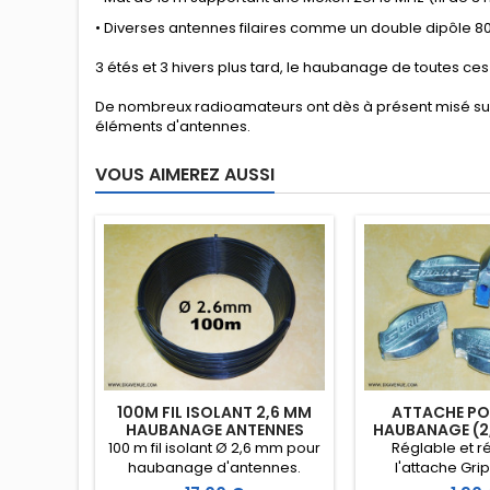
• Diverses antennes filaires comme un double dipôle 8
3 étés et 3 hivers plus tard, le haubanage de toutes c
De nombreux radioamateurs ont dès à présent misé sur la
éléments d'antennes.
VOUS AIMEREZ AUSSI
100M FIL ISOLANT 2,6 MM
ATTACHE POU
HAUBANAGE ANTENNES
HAUBANAGE (2,
100 m fil isolant Ø 2,6 mm pour
Réglable et ré
haubanage d'antennes.
l'attache Grip
Excellent comportement aux
système le plu