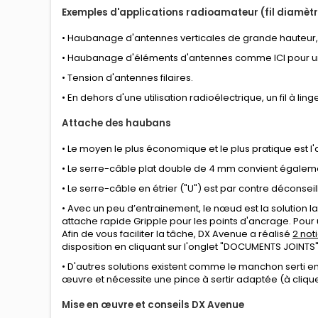
Exemples d'applications radioamateur (fil diamèt
• Haubanage d'antennes verticales de grande hauteur
• Haubanage d'éléments d'antennes
comme ICI
pour u
• Tension d'antennes filaires.
• En dehors d'une utilisation radioélectrique, un fil à l
Attache des haubans
• Le moyen le plus économique et le plus pratique est l
• Le serre-câble plat double de 4 mm convient égalem
• Le serre-câble en étrier ("U") est par contre déconseillé
• Avec un peu d’entrainement, le nœud est la solution 
attache rapide Gripple pour les points d'ancrage. Pour u
Afin de vous faciliter la tâche, DX Avenue a réalisé
2 not
disposition en cliquant sur l'onglet "DOCUMENTS JOINTS"
• D'autres solutions existent comme le manchon serti en 
œuvre et nécessite une pince à sertir adaptée (à clique
Mise en œuvre et conseils DX Avenue