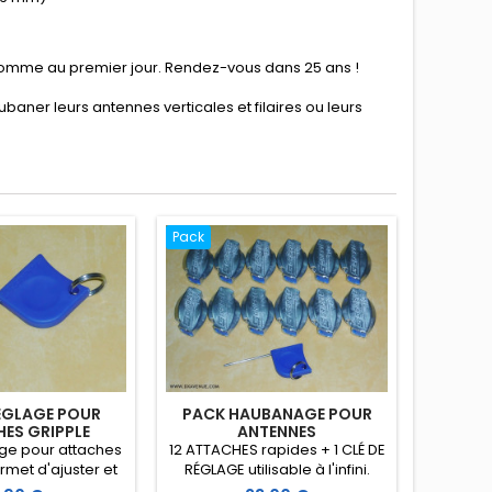
s comme au premier jour. Rendez-vous dans 25 ans !
aner leurs antennes verticales et filaires ou leurs
Pack
RÉGLAGE POUR
PACK HAUBANAGE POUR
ES GRIPPLE
ANTENNES
age pour attaches
12 ATTACHES rapides + 1 CLÉ DE
rmet d'ajuster et
RÉGLAGE utilisable à l'infini.
iller rapidement