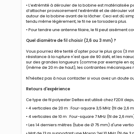
• L’extrémité à dérouler de la bobine est matérialisée p
d’attacher provisoirement l’extrémité et de dérouler votr
autour de la bobine avant de la lâcher. Ceci est dû si
tendu même légèrement, le fil ne se torsadera plus.
• Pour tendre une antenne filaire, le fil peut aisément 
Quel diamètre de fil choisir (2,6 ou 3 mm) ?
Vous pourriez être tenté d'opter pour le plus gros (3 m
résistance à la rupture n'est que de 90 daN, et les nœu
sur des grandes longueurs (comme par exemple en agric
(même de 20 m de haut), les contraintes mécaniques 
N'hésitez pas à nous contacter si vous avez un doute ou
Retours d'expérience
Ce type de fil polyester Deltex est utilisé chez F2DX de
• 4 verticales de 20 m : Four-square 3,5 MHz (fil de 2,6 
• 4 verticales de 10 m : Four-square 7 MHz (fil de 2,6 mm
• Les 14 derniers mètres (tube de Ø 75 mm) d'une vertic
• Mat de 13 m supportant une Moxon 2el 10 MHz (fil de 