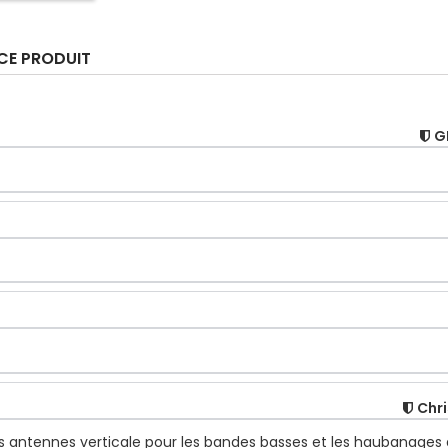
 CE PRODUIT
G
Chr
des antennes verticale pour les bandes basses et les haubanage