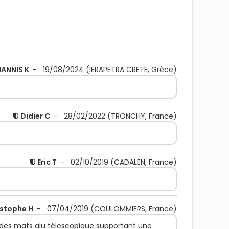
IANNIS K
-
19/08/2024
(IERAPETRA CRETE, Grèce)
Didier C
-
28/02/2022
(TRONCHY, France)
Eric T
-
02/10/2019
(CADALEN, France)
istophe H
-
07/04/2019
(COULOMMIERS, France)
s des mats alu télescopique supportant une