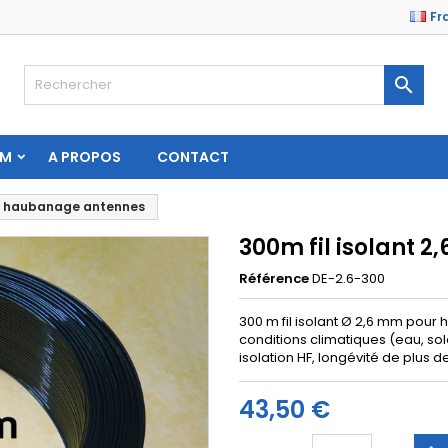
Fr

AM
A PROPOS
CONTACT
mm haubanage antennes
300m fil isolant
Référence
DE-2.6-300
300 m fil isolant Ø 2,6 mm pou
conditions climatiques (eau, sole
isolation HF, longévité de plus d
43,50 €