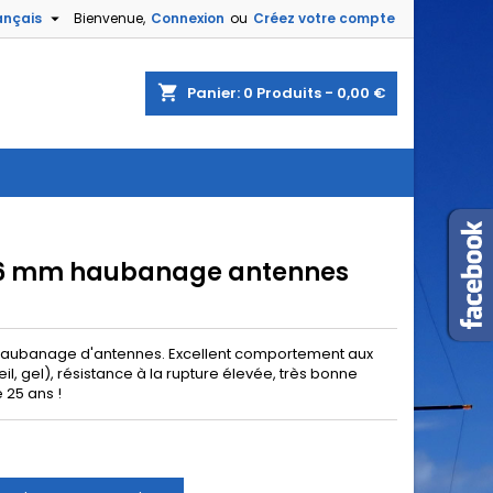

ançais
Bienvenue,
Connexion
ou
Créez votre compte
shopping_cart
Panier:
0
Produits - 0,00 €
 2,6 mm haubanage antennes
r haubanage d'antennes. Excellent comportement aux
il, gel), résistance à la rupture élevée, très bonne
e 25 ans !