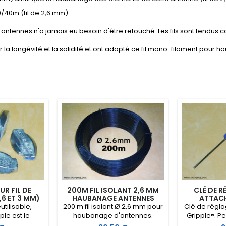
0/40m (fil de 2,6 mm)
es antennes n'a jamais eu besoin d'être retouché. Les fils sont tendu
 longévité et la solidité et ont adopté ce fil mono-filament pour haub
R FIL DE
200M FIL ISOLANT 2,6 MM
CLÉ DE 
6 ET 3 MM)
HAUBANAGE ANTENNES
ATTACH
utilisable,
200 m fil isolant Ø 2,6 mm pour
Clé de régl
ple est le
haubanage d'antennes.
Gripple®. Pe
s rapide à
Excellent comportement aux
de déverrou