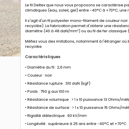
Le fil Deltex que nous vous proposons se caractérise p
climatiques (eau, soleil, gel) entre -40°C à +70°C, une 
Il s'agit d'un fil polyester mono-filament de couleur noi
recyclée). La fabrication permet d'obtenir une résista
diamètre (40 à 48 daN/mm²) ou au fil de fer classique
Méfiez vous des imitations, notamment à l'étranger où il 
recyclée.
Caractéristiques
• Diamètre du fil : 2,6 mm
• Couleur : noir
• Résistance rupture : 310 daN (kgF)
• Poids : 750 g aux 100 m
• Résistance volumique : > 1 x 10 puissance 13 Ohms/mèt
• Résistance de surface : > 1 x 10 puissance 15 Ohms/mè
• Rigidité diélectrique : 60 kV/mm
• Longévité : supérieure à 25 ans entre -40°C et +70°C