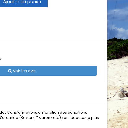
Ajouter au panier
s
Voir les avis
des transformations en fonction des conditions
res d'aramide (Kevlar®, Twaron® etc) sont beaucoup plus