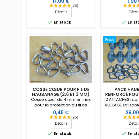
Prix
Prix
17,00 €
1,90
conditions climatiques (eau,
mettre en place
(25)
soleil, gel), résistance à la
de haubanage 
Détails
Détai
rupture élevée, très bonne
verticales ou filai
isolation HF, longévité de plus
mono-filament 


En stock
En st
de 25 ans !
mm
Pack
COSSE CŒUR POUR FIL DE
PACK HAU
HAUBANAGE (2,6 ET 3 MM)
RENFORCÉ POU
Cosse cœur de 4 mm en inox
12 ATTACHES rapid
pour la protection du fil de
RÉGLAGE utilisable 
haubanage (2,6 et 3 mm) au
COSSES CŒU
Prix
Prix
0,45 €
29,00
niveau des points d'encrage.
(25)
Détails
Détai


En stock
En st