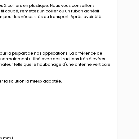
s 2 colliers en plastique. Nous vous conseillons
 fil coupé, remettez un collier ou un ruban adhésif
 pour les nécessités du transport. Après avoir été
ur la plupart de nos applications. La différence de
t normalement utilisé avec des tractions très élevées
mateur telle que le haubanage d'une antenne verticale
r la solution la mieux adaptée.
2,6 mm)