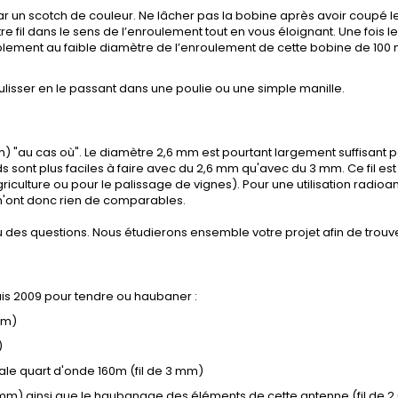
ar un scotch de couleur. Ne lâcher pas la bobine après avoir coupé le
e fil dans le sens de l’enroulement tout en vous éloignant. Une fois le
mplement au faible diamètre de l’enroulement de cette bobine de 100 m
coulisser en le passant dans une poulie ou une simple manille.
m) "au cas où". Le diamètre 2,6 mm est pourtant largement suffisant po
ds sont plus faciles à faire avec du 2,6 mm qu'avec du 3 mm. Ce fil es
ulture ou pour le palissage de vignes). Pour une utilisation radioa
n'ont donc rien de comparables.
 des questions. Nous étudierons ensemble votre projet afin de trouve
puis 2009 pour tendre ou haubaner :
mm)
)
ale quart d'onde 160m (fil de 3 mm)
3 mm) ainsi que le haubanage des éléments de cette antenne (fil de 