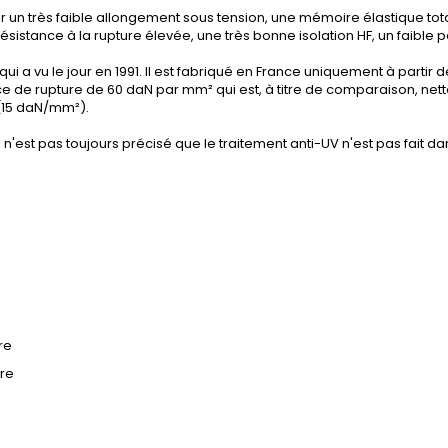
ar un très faible allongement sous tension, une mémoire élastique to
résistance à la rupture élevée, une très bonne isolation HF, un faible 
r qui a vu le jour en 1991. Il est fabriqué en France uniquement à part
nce de rupture de 60 daN par mm² qui est, à titre de comparaison, ne
 (15 daN/mm²).
n'est pas toujours précisé que le traitement anti-UV n'est pas fait dan
re
tre