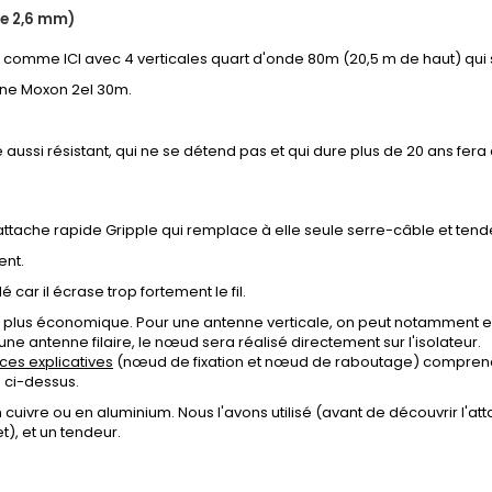
re 2,6 mm)
,
comme ICI
avec 4 verticales quart d'onde 80m (20,5 m de haut) qui
ne Moxon 2el 30m.
inge aussi résistant, qui ne se détend pas et qui dure plus de 20 ans f
'attache rapide Gripple qui remplace à elle seule serre-câble et tende
ent.
 car il écrase trop fortement le fil.
la plus économique. Pour une antenne verticale, on peut notamment e
ne antenne filaire, le nœud sera réalisé directement sur l'isolateur.
ices explicatives
(nœud de fixation et nœud de raboutage) comprenan
 ci-dessus.
cuivre ou en aluminium. Nous l'avons utilisé (avant de découvrir l'att
t), et un tendeur.