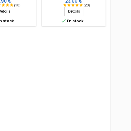
rix
Prix
,90 €
23,00 €
 destinées à notre
(10)
(23)
 de 2,6 ou 3 mm.
Détails
Détails

n stock
En stock