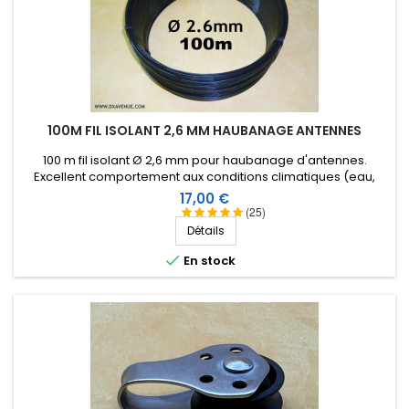
100M FIL ISOLANT 2,6 MM HAUBANAGE ANTENNES
100 m fil isolant Ø 2,6 mm pour haubanage d'antennes.
Excellent comportement aux conditions climatiques (eau,
soleil, gel), résistance à la rupture élevée, très bonne
Prix
17,00 €
isolation HF, longévité de plus de 25 ans !
(25)
Détails

En stock