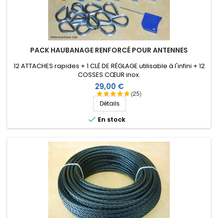
PACK HAUBANAGE RENFORCÉ POUR ANTENNES
12 ATTACHES rapides + 1 CLÉ DE RÉGLAGE utilisable à l'infini + 12
COSSES CŒUR inox.
Prix
29,00 €
(25)
Détails

En stock