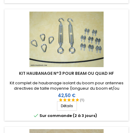
KIT HAUBANAGE N°3 POUR BEAM OU QUAD HF
Kit complet de haubanage isolant du boom pour antennes
directives de taille moyenne (longueur du boom et/ou
envergure des éléments). Accessoires en inox.
Prix
42,50 €
(1)
Détails

Sur commande (2 à 3 jours)