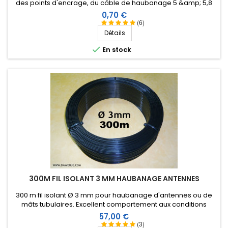
des points d'encrage, du câble de haubanage 5 &amp; 5,8
mm.
Prix
0,70 €
(6)
Détails

En stock
300M FIL ISOLANT 3 MM HAUBANAGE ANTENNES
300 m fil isolant Ø 3 mm pour haubanage d'antennes ou de
mâts tubulaires. Excellent comportement aux conditions
climatiques (eau, soleil, gel), résistance à la rupture élevée,
Prix
57,00 €
très bonne isolation HF, longévité de plus de 25 ans !
(3)