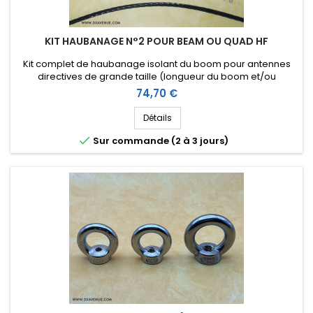
KIT HAUBANAGE N°2 POUR BEAM OU QUAD HF
Kit complet de haubanage isolant du boom pour antennes
directives de grande taille (longueur du boom et/ou
envergure des éléments). Accessoires en inox.
Prix
74,70 €
Détails

Sur commande (2 à 3 jours)