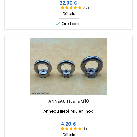
climatiques (eau, soleil, gel), résistance à la rupture élevée,
Prix
22,00 €
très bonne isolation HF, longévité de plus de 25 ans !
(27)
Détails

En stock
ANNEAU FILETÉ M10
Anneau fileté M10 en inox.
Prix
4,20 €
(1)
Détails