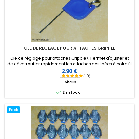
CLÉ DE RÉGLAGE POUR ATTACHES GRIPPLE
Clé de réglage pour attaches Gripple®. Permet d'ajuster et
de déverrouiller rapidement les attaches destinées à notre fil
isolant de 2,6 ou 3 mm.
Prix
2,90 €
(10)
Détails

En stock
Pack