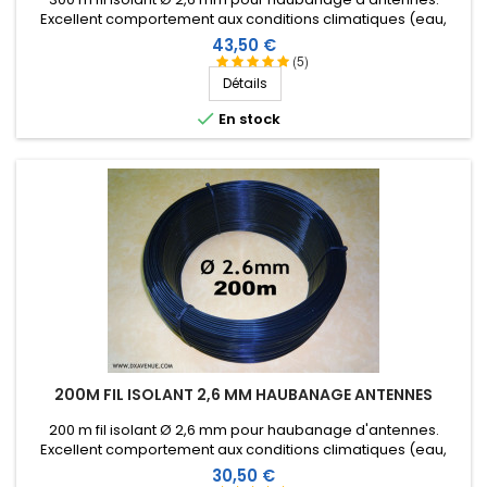
Excellent comportement aux conditions climatiques (eau,
soleil, gel), résistance à la rupture élevée, très bonne
Prix
43,50 €
isolation HF, longévité de plus de 25 ans !
(5)
Détails

En stock
200M FIL ISOLANT 2,6 MM HAUBANAGE ANTENNES
200 m fil isolant Ø 2,6 mm pour haubanage d'antennes.
Excellent comportement aux conditions climatiques (eau,
soleil, gel), résistance à la rupture élevée, très bonne
Prix
30,50 €