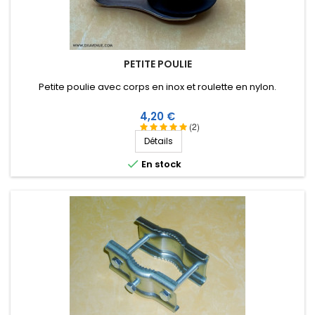
PETITE POULIE
Petite poulie avec corps en inox et roulette en nylon.
Prix
4,20 €
(2)
Détails

En stock