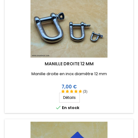
MANILLE DROITE 12 MM
Manille droite en inox diamètre 12 mm
Prix
7,00 €
(3)
Détails

En stock