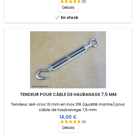
isolation HF, longévité de plus de 25 ans !
(9)
Détails

En stock
TENDEUR POUR CÂBLE DE HAUBANAGE 7,5 MM
Tendeur œil-croc 10 mm en inox 316 (qualité marine) pour
câble de haubanage 7,5 mm.
Prix
14,00 €
(4)
Détails