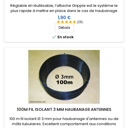
Réglable et réutilisable, l'attache Gripple est le système le
plus rapide à mettre en place dans le cas de haubanage
d'antennes verticales ou filaires avec du fil mono-filament de
Prix
1,90 €
2,6 ou 3 mm.
(28)
Détails

En stock
100M FIL ISOLANT 3 MM HAUBANAGE ANTENNES
100 m fil isolant Ø 3 mm pour haubanage d'antennes ou de
mâts tubulaires. Excellent comportement aux conditions