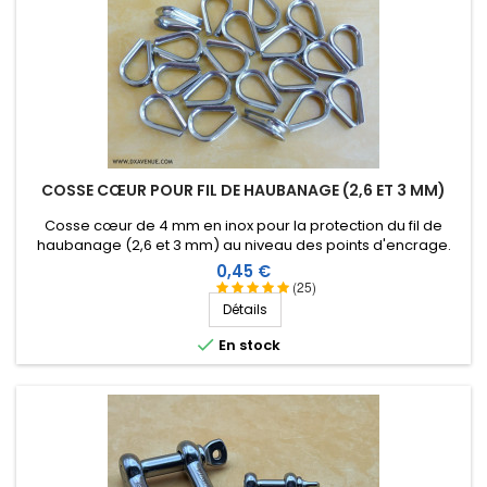
COSSE CŒUR POUR FIL DE HAUBANAGE (2,6 ET 3 MM)
Cosse cœur de 4 mm en inox pour la protection du fil de
haubanage (2,6 et 3 mm) au niveau des points d'encrage.
Prix
0,45 €
(25)
Détails

En stock