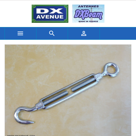


