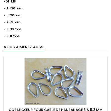
• D1 : M8
• L1 : 120 mm
• L : 190 mm
• D : 13 mm
• B : 30 mm
• S : 11 mm
VOUS AIMEREZ AUSSI
COSSE CŒUR POUR CÂBLE DE HAUBANAGE 5 & 5,8 MM