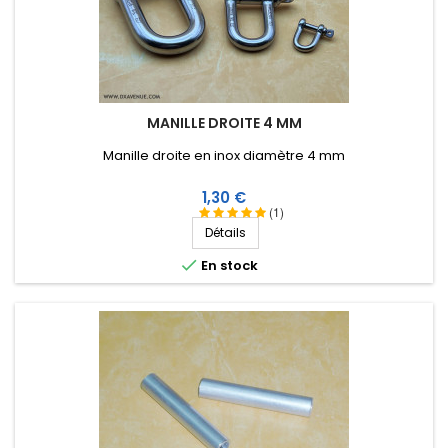
MANILLE DROITE 4 MM
Manille droite en inox diamètre 4 mm
Prix
1,30 €
(1)
Détails

En stock