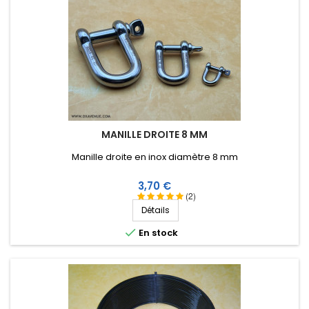
MANILLE DROITE 8 MM
Manille droite en inox diamètre 8 mm
Prix
3,70 €
(2)
Détails

En stock