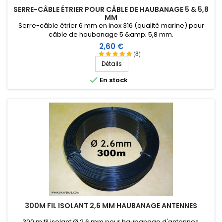
SERRE-CÂBLE ÉTRIER POUR CÂBLE DE HAUBANAGE 5 & 5,8
MM
Serre-câble étrier 6 mm en inox 316 (qualité marine) pour
câble de haubanage 5 &amp; 5,8 mm.
Prix
2,60 €
(8)
Détails

En stock
300M FIL ISOLANT 2,6 MM HAUBANAGE ANTENNES
300 m fil isolant Ø 2,6 mm pour haubanage d'antennes.