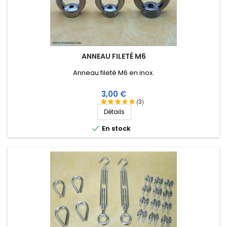
ANNEAU FILETÉ M6
Anneau fileté M6 en inox.
Prix
3,00 €
(3)
Détails

En stock