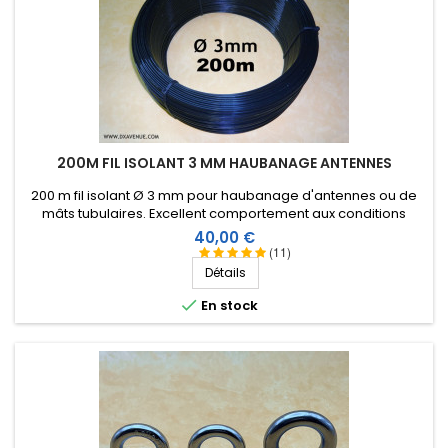
200M FIL ISOLANT 3 MM HAUBANAGE ANTENNES
200 m fil isolant Ø 3 mm pour haubanage d'antennes ou de
mâts tubulaires. Excellent comportement aux conditions
climatiques (eau, soleil, gel), résistance à la rupture élevée,
Prix
40,00 €
très bonne isolation HF, longévité de plus de 25 ans !
(11)
Détails

En stock