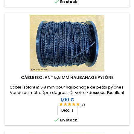

En stock
CÂBLE ISOLANT 5,8 MM HAUBANAGE PYLÔNE
Câble isolant Ø 5,8 mm pour haubanage de petits pylônes.
Vendu au mètre (prix dégressif) : voir ci-dessous. Excellent
comportement aux conditions climatiques (eau, soleil, gel),
Prix
1,00 €
résistance à la rupture élevée, très bonne isolation HF,
(7)
longévité de plus de 40 ans !
Détails

En stock