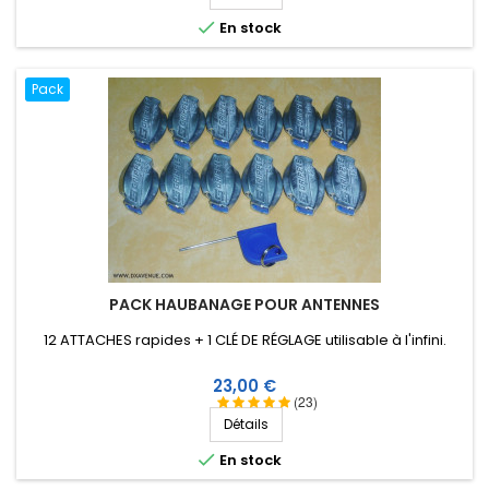

En stock
Pack
PACK HAUBANAGE POUR ANTENNES
12 ATTACHES rapides + 1 CLÉ DE RÉGLAGE utilisable à l'infini.
Prix
23,00 €
(23)
Détails

En stock