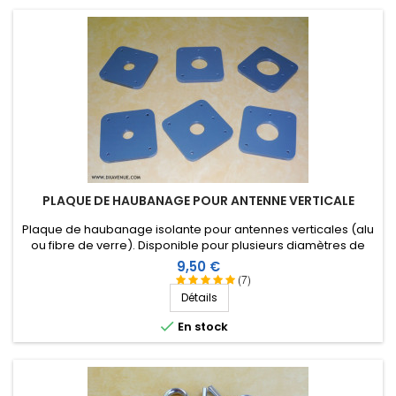
PLAQUE DE HAUBANAGE POUR ANTENNE VERTICALE
Plaque de haubanage isolante pour antennes verticales (alu
ou fibre de verre). Disponible pour plusieurs diamètres de
tube. Nouvelle version encore plus résistante !
Prix
9,50 €
(7)
Détails

En stock