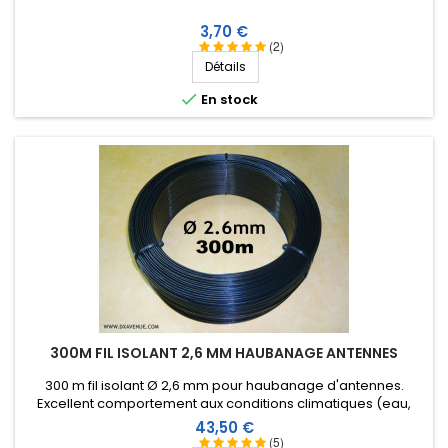
Prix
3,70 €
(2)
Détails

En stock
300M FIL ISOLANT 2,6 MM HAUBANAGE ANTENNES
300 m fil isolant Ø 2,6 mm pour haubanage d'antennes.
Excellent comportement aux conditions climatiques (eau,
soleil, gel), résistance à la rupture élevée, très bonne
Prix
43,50 €
isolation HF, longévité de plus de 25 ans !
(5)