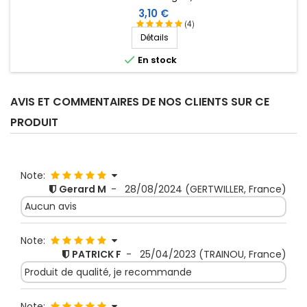
Prix
3,10 €
(4)
Détails

En stock
AVIS ET COMMENTAIRES DE NOS CLIENTS SUR CE
PRODUIT
Note:
Gerard M
-
28/08/2024
(GERTWILLER, France)
Aucun avis
Note:
PATRICK F
-
25/04/2023
(TRAINOU, France)
Produit de qualité, je recommande
Note: