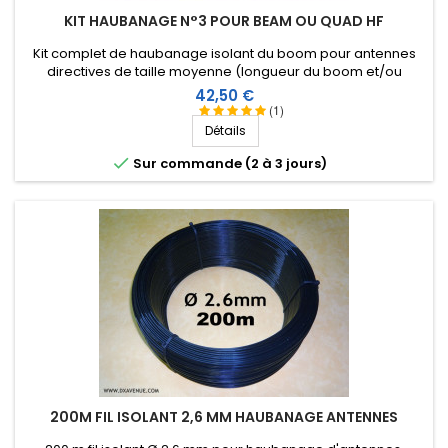
KIT HAUBANAGE N°3 POUR BEAM OU QUAD HF
Kit complet de haubanage isolant du boom pour antennes
directives de taille moyenne (longueur du boom et/ou
envergure des éléments). Accessoires en inox.
Prix
42,50 €
(1)
Détails

Sur commande (2 à 3 jours)
200M FIL ISOLANT 2,6 MM HAUBANAGE ANTENNES