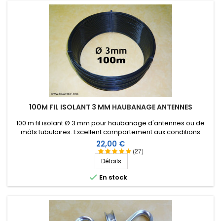
100M FIL ISOLANT 3 MM HAUBANAGE ANTENNES
100 m fil isolant Ø 3 mm pour haubanage d'antennes ou de
mâts tubulaires. Excellent comportement aux conditions
climatiques (eau, soleil, gel), résistance à la rupture élevée,
Prix
22,00 €
très bonne isolation HF, longévité de plus de 25 ans !
(27)
Détails

En stock