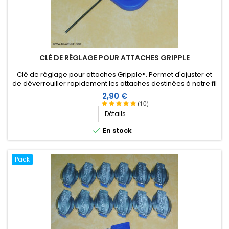
CLÉ DE RÉGLAGE POUR ATTACHES GRIPPLE
Clé de réglage pour attaches Gripple®. Permet d'ajuster et
de déverrouiller rapidement les attaches destinées à notre fil
isolant de 2,6 ou 3 mm.
Prix
2,90 €
(10)
Détails

En stock
Pack