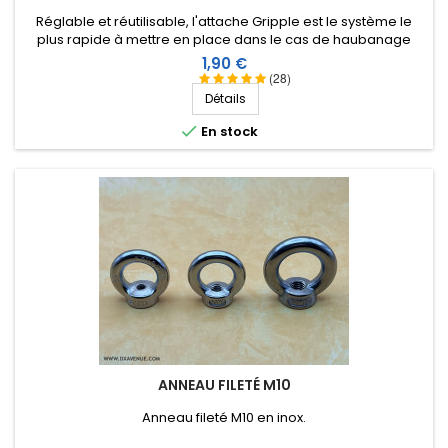
Réglable et réutilisable, l'attache Gripple est le système le
plus rapide à mettre en place dans le cas de haubanage
d'antennes verticales ou filaires avec du fil mono-filament de
Prix
1,90 €
2,6 ou 3 mm.
(28)
Détails

En stock
ANNEAU FILETÉ M10
Anneau fileté M10 en inox.