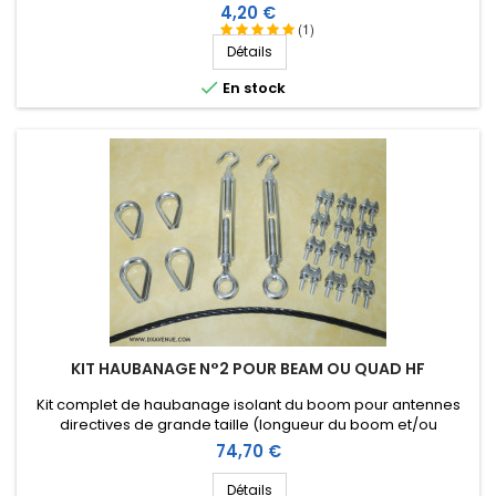
Prix
4,20 €
(1)
Détails

En stock
KIT HAUBANAGE N°2 POUR BEAM OU QUAD HF
Kit complet de haubanage isolant du boom pour antennes
directives de grande taille (longueur du boom et/ou
envergure des éléments). Accessoires en inox.
Prix
74,70 €
Détails