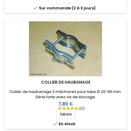

Sur commande (2 à 3 jours)
COLLIER DE HAUBANAGE
Collier de haubanage 2 mâchoires pour tube Ø 20-55 mm.
Série forte avec vis de blocage.
Prix
7,80 €
(22)
Détails

En stock