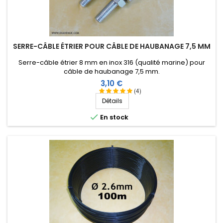
SERRE-CÂBLE ÉTRIER POUR CÂBLE DE HAUBANAGE 7,5 MM
Serre-câble étrier 8 mm en inox 316 (qualité marine) pour
câble de haubanage 7,5 mm.
Prix
3,10 €
(4)
Détails

En stock