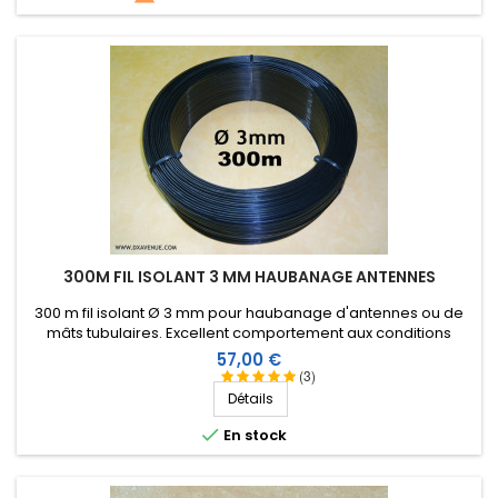
300M FIL ISOLANT 3 MM HAUBANAGE ANTENNES
300 m fil isolant Ø 3 mm pour haubanage d'antennes ou de
mâts tubulaires. Excellent comportement aux conditions
climatiques (eau, soleil, gel), résistance à la rupture élevée,
Prix
57,00 €
très bonne isolation HF, longévité de plus de 25 ans !
(3)
Détails

En stock