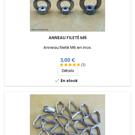
ANNEAU FILETÉ M6
Anneau fileté M6 en inox.
Prix
3,00 €
(3)
Détails

En stock