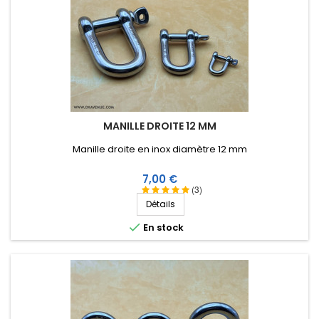
MANILLE DROITE 12 MM
Manille droite en inox diamètre 12 mm
Prix
7,00 €
(3)
Détails

En stock