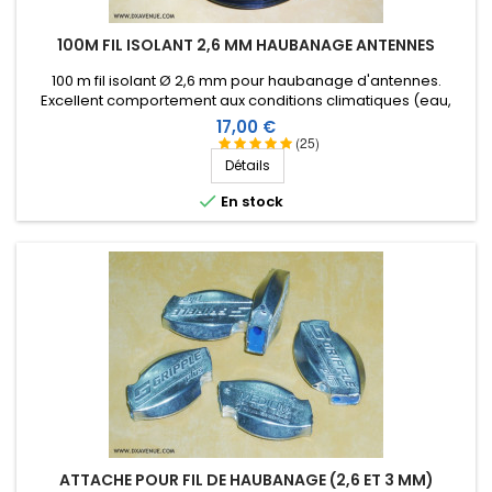
100M FIL ISOLANT 2,6 MM HAUBANAGE ANTENNES
100 m fil isolant Ø 2,6 mm pour haubanage d'antennes.
Excellent comportement aux conditions climatiques (eau,
soleil, gel), résistance à la rupture élevée, très bonne
Prix
17,00 €
isolation HF, longévité de plus de 25 ans !
(25)
Détails

En stock
ATTACHE POUR FIL DE HAUBANAGE (2,6 ET 3 MM)