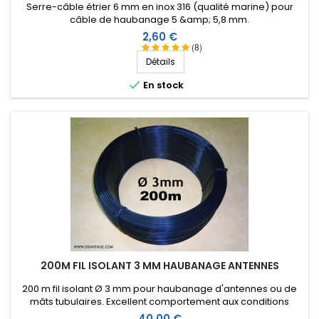
Serre-câble étrier 6 mm en inox 316 (qualité marine) pour
câble de haubanage 5 &amp; 5,8 mm.
Prix
2,60 €
(8)
Détails

En stock
200M FIL ISOLANT 3 MM HAUBANAGE ANTENNES
200 m fil isolant Ø 3 mm pour haubanage d'antennes ou de
mâts tubulaires. Excellent comportement aux conditions
climatiques (eau, soleil, gel), résistance à la rupture élevée,
Prix
40,00 €