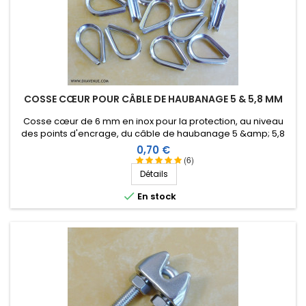
COSSE CŒUR POUR CÂBLE DE HAUBANAGE 5 & 5,8 MM
Cosse cœur de 6 mm en inox pour la protection, au niveau
des points d'encrage, du câble de haubanage 5 &amp; 5,8
mm.
Prix
0,70 €
(6)
Détails

En stock