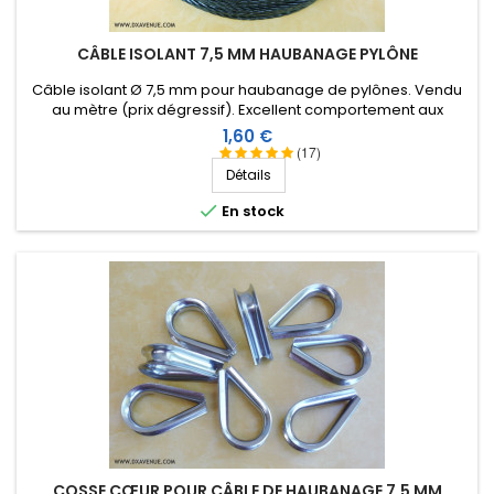
CÂBLE ISOLANT 7,5 MM HAUBANAGE PYLÔNE
Câble isolant Ø 7,5 mm pour haubanage de pylônes. Vendu
au mètre (prix dégressif). Excellent comportement aux
conditions climatiques (eau, soleil, gel), résistance à la
Prix
1,60 €
rupture élevée, très bonne isolation HF, longévité de plus de
(17)
40 ans !
Détails

En stock
COSSE CŒUR POUR CÂBLE DE HAUBANAGE 7,5 MM