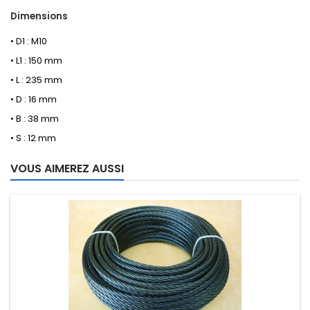
Dimensions
• D1 : M10
• L1 : 150 mm
• L : 235 mm
• D : 16 mm
• B : 38 mm
• S : 12 mm
VOUS AIMEREZ AUSSI