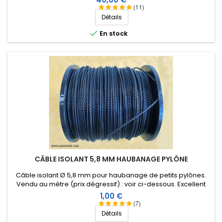
très bonne isolation HF, longévité de plus de 25 ans !
(11)
Détails

En stock
CÂBLE ISOLANT 5,8 MM HAUBANAGE PYLÔNE
Câble isolant Ø 5,8 mm pour haubanage de petits pylônes.
Vendu au mètre (prix dégressif) : voir ci-dessous. Excellent
comportement aux conditions climatiques (eau, soleil, gel),
Prix
1,00 €
résistance à la rupture élevée, très bonne isolation HF,
(7)
longévité de plus de 40 ans !
Détails