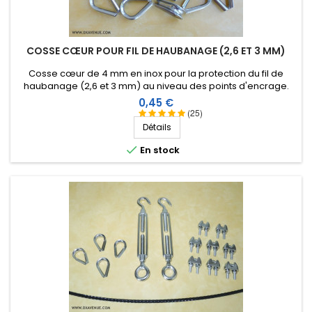
COSSE CŒUR POUR FIL DE HAUBANAGE (2,6 ET 3 MM)
Cosse cœur de 4 mm en inox pour la protection du fil de
haubanage (2,6 et 3 mm) au niveau des points d'encrage.
Prix
0,45 €
(25)
Détails

En stock