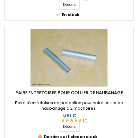
Détails

En stock
PAIRE ENTRETOISES POUR COLLIER DE HAUBANAGE
Paire d'entretoises de protection pour notre collier de
haubanage à 2 mâchoires.
Prix
1,00 €
(7)
Détails

Derniers articles en stock