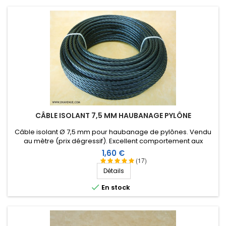
CÂBLE ISOLANT 7,5 MM HAUBANAGE PYLÔNE
Câble isolant Ø 7,5 mm pour haubanage de pylônes. Vendu
au mètre (prix dégressif). Excellent comportement aux
conditions climatiques (eau, soleil, gel), résistance à la
Prix
1,60 €
rupture élevée, très bonne isolation HF, longévité de plus de
(17)
40 ans !
Détails

En stock