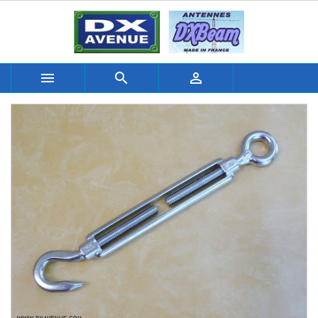


