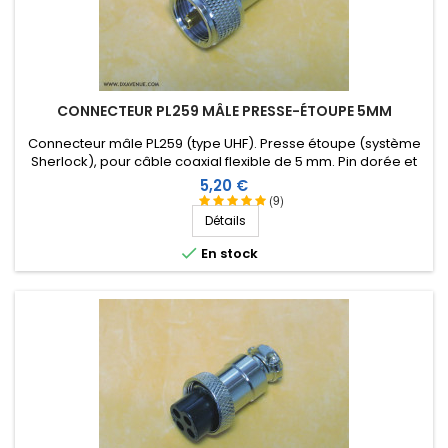
CONNECTEUR PL259 MÂLE PRESSE-ÉTOUPE 5MM
Connecteur mâle PL259 (type UHF). Presse étoupe (système
Sherlock), pour câble coaxial flexible de 5 mm. Pin dorée et
isolation Téflon.
Prix
5,20 €
(9)
Détails

En stock