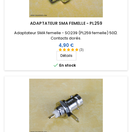
ADAPTATEUR SMA FEMELLE - PL259
Adaptateur SMA femelle - SO239 (PL259 femelle) 50Ω .
Contacts dorés.
Prix
4,90 €
(3)
Détails

En stock