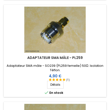
ADAPTATEUR SMA MÂLE - PL259
Adaptateur SMA mâle - SO239 (PL259 femelle) 50Ω. Isolation
Téflon.
Prix
4,90 €
(1)
Détails

En stock