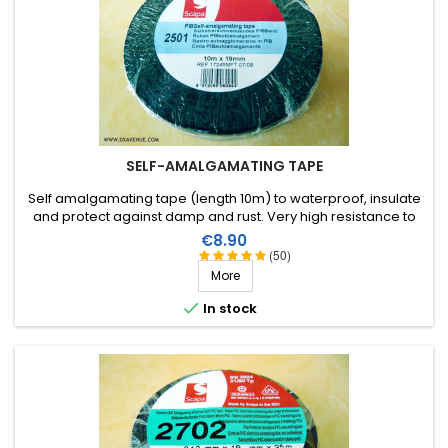
SELF-AMALGAMATING TAPE
Self amalgamating tape (length 10m) to waterproof, insulate
and protect against damp and rust. Very high resistance to
water and ozone as well as high voltages.
Price
€8.90
(50)
More

In stock