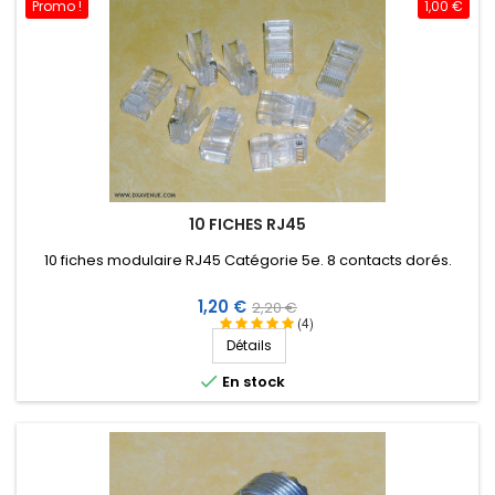
Promo !
1,00 €
10 FICHES RJ45
10 fiches modulaire RJ45 Catégorie 5e. 8 contacts dorés.
Prix
Prix
1,20 €
2,20 €
(4)
de
Détails
base

En stock