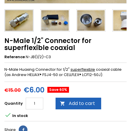
N-Male 1/2" Connector for
superflexible coaxial
Reference
N-JB(1/2)-C3
N-Male Huaxing Connector for 1/2"
superflexible
coaxial cable
(as Andrew HELIAX® FSJ4-50 or CELLFLEX® LCF12-50J).
€6.00
€15.00
Save 60%
Add to cart
Quantity


In stock
Share