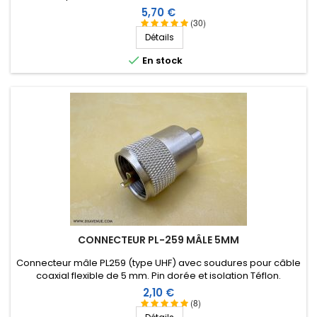
(X2) et isolation Téflon
Prix
5,70 €
(30)
Détails

En stock
CONNECTEUR PL-259 MÂLE 5MM
Connecteur mâle PL259 (type UHF) avec soudures pour câble
coaxial flexible de 5 mm. Pin dorée et isolation Téflon.
Prix
2,10 €
(8)