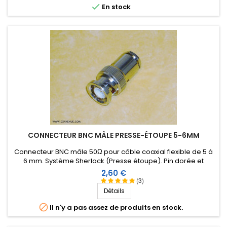

En stock
CONNECTEUR BNC MÂLE PRESSE-ÉTOUPE 5-6MM
Connecteur BNC mâle 50Ω pour câble coaxial flexible de 5 à
6 mm. Système Sherlock (Presse étoupe). Pin dorée et
isolation Téflon.
Prix
2,60 €
(3)
Détails

Il n'y a pas assez de produits en stock.