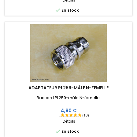
Détails

En stock
ADAPTATEUR PL259-MÂLE N-FEMELLE
Raccord PL259-mâle N-femelle .
Prix
4,90 €
(10)
Détails

En stock