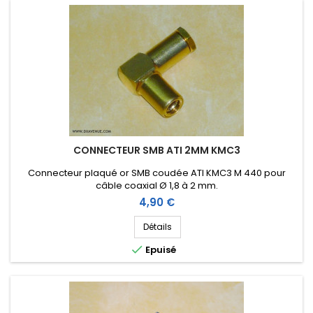
CONNECTEUR SMB ATI 2MM KMC3
Connecteur plaqué or SMB coudée ATI KMC3 M 440 pour
câble coaxial Ø 1,8 à 2 mm.
Prix
4,90 €
Détails

Epuisé