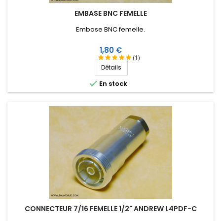
EMBASE BNC FEMELLE
Embase BNC femelle.
Prix
1,80 €
(1)
Détails

En stock
CONNECTEUR 7/16 FEMELLE 1/2" ANDREW L4PDF-C