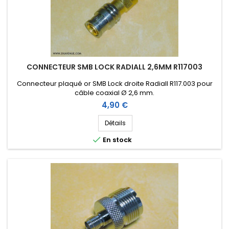
CONNECTEUR SMB LOCK RADIALL 2,6MM R117003
Connecteur plaqué or SMB Lock droite Radiall R117.003 pour
câble coaxial Ø 2,6 mm.
Prix
4,90 €
Détails

En stock