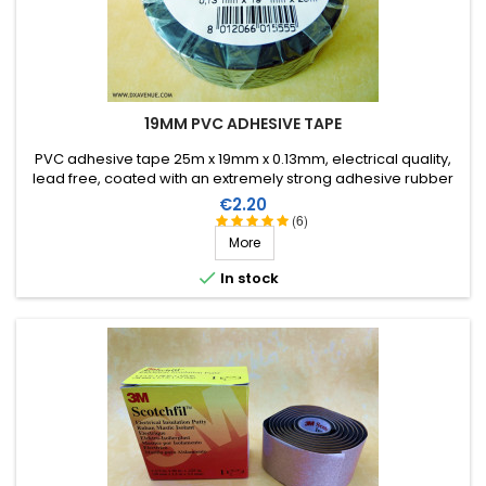
19MM PVC ADHESIVE TAPE
PVC adhesive tape 25m x 19mm x 0.13mm, electrical quality,
lead free, coated with an extremely strong adhesive rubber
which allows it to be stretched for easier application. Working
Price
€2.20
temperature from -40°C to +105°C.
(6)
More

In stock