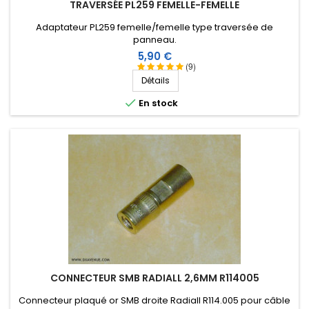
TRAVERSÉE PL259 FEMELLE-FEMELLE
Adaptateur PL259 femelle/femelle type traversée de
panneau.
Prix
5,90 €
(9)
Détails

En stock
CONNECTEUR SMB RADIALL 2,6MM R114005
Connecteur plaqué or SMB droite Radiall R114.005 pour câble