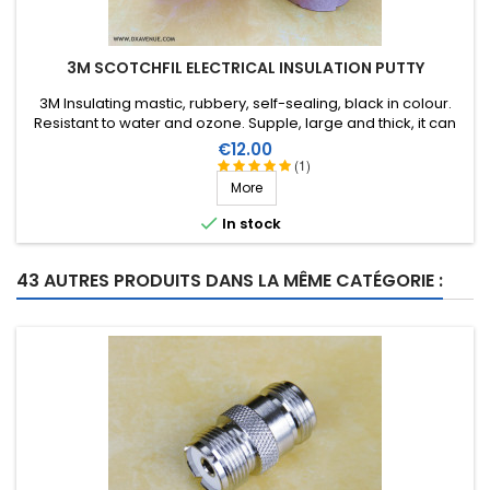
3M SCOTCHFIL ELECTRICAL INSULATION PUTTY
3M Insulating mastic, rubbery, self-sealing, black in colour.
Resistant to water and ozone. Supple, large and thick, it can
be stretched to suit the application. Wide range of working
Price
€12.00
temperature: up to +80°C. Large surface: 1.5m X 38mm,
(1)
thickness 3.2mm.
More

In stock
43 AUTRES PRODUITS DANS LA MÊME CATÉGORIE :