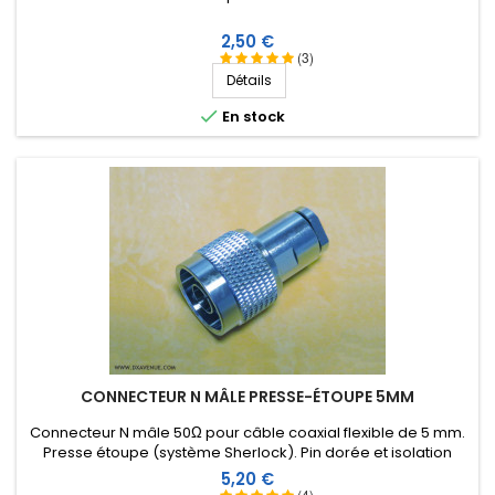
Prix
2,50 €
(3)
Détails

En stock
CONNECTEUR N MÂLE PRESSE-ÉTOUPE 5MM
Connecteur N mâle 50Ω pour câble coaxial flexible de 5 mm.
Presse étoupe (système Sherlock). Pin dorée et isolation
Téflon.
Prix
5,20 €
(4)