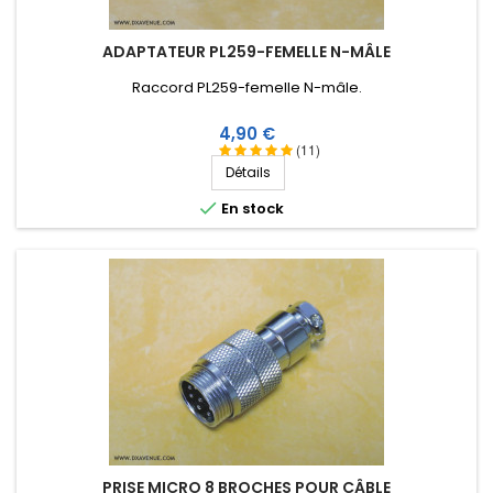
ADAPTATEUR PL259-FEMELLE N-MÂLE
Raccord PL259-femelle N-mâle .
Prix
4,90 €
(11)
Détails

En stock
PRISE MICRO 8 BROCHES POUR CÂBLE