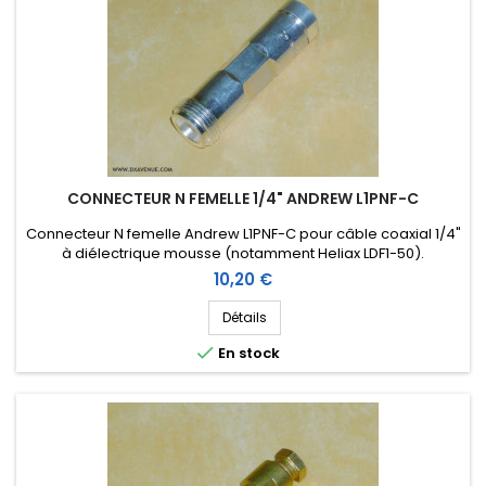
CONNECTEUR N FEMELLE 1/4" ANDREW L1PNF-C
Connecteur N femelle Andrew L1PNF-C pour câble coaxial 1/4"
à diélectrique mousse (notamment Heliax LDF1-50).
Prix
10,20 €
Détails

En stock