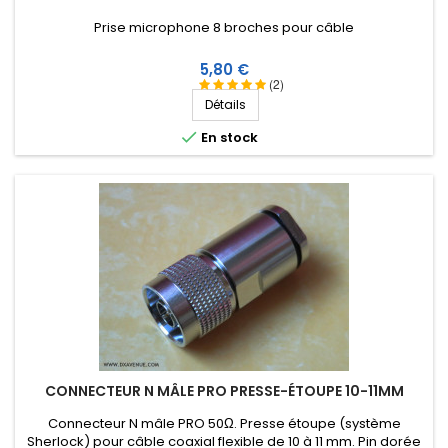
Prise microphone 8 broches pour câble
Prix
5,80 €
(2)
Détails

En stock
CONNECTEUR N MÂLE PRO PRESSE-ÉTOUPE 10-11MM
Connecteur N mâle PRO 50Ω. Presse étoupe (système
Sherlock) pour câble coaxial flexible de 10 à 11 mm. Pin dorée