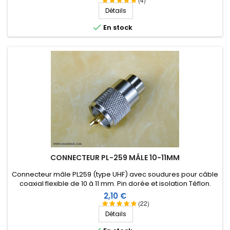
Détails

En stock
CONNECTEUR PL-259 MÂLE 10-11MM
Connecteur mâle PL259 (type UHF) avec soudures pour câble
coaxial flexible de 10 à 11 mm. Pin dorée et isolation Téflon.
Prix
2,10 €
(22)
Détails