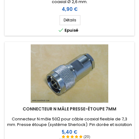
coaxial Ø 2,6 mm.
Prix
4,90 €
Détails

Epuisé
CONNECTEUR N MÂLE PRESSE-ÉTOUPE 7MM
Connecteur N mâle 50Ω pour câble coaxial flexible de 7,3
mm. Presse étoupe (système Sherlock). Pin dorée et isolation
Téflon.
Prix
5,40 €
(20)