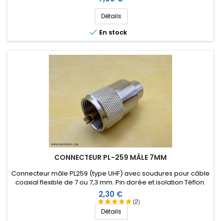
Détails

En stock
CONNECTEUR PL-259 MÂLE 7MM
Connecteur mâle PL259 (type UHF) avec soudures pour câble
coaxial flexible de 7 ou 7,3 mm. Pin dorée et isolation Téflon.
Prix
2,30 €
(2)
Détails