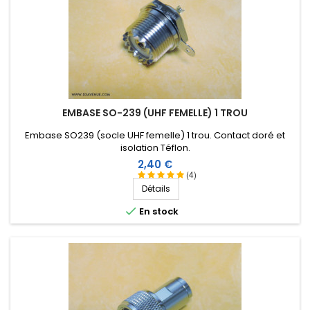
EMBASE SO-239 (UHF FEMELLE) 1 TROU
Embase SO239 (socle UHF femelle) 1 trou. Contact doré et
isolation Téflon .
Prix
2,40 €
(4)
Détails

En stock