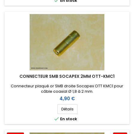

En stock
CONNECTEUR SMB SOCAPEX 2MM OTT-KMC1
Connecteur plaqué or SMB droite Socapex OTT KMC1 pour
câble coaxial Ø 1,8 à 2 mm.
Prix
4,90 €
Détails

En stock