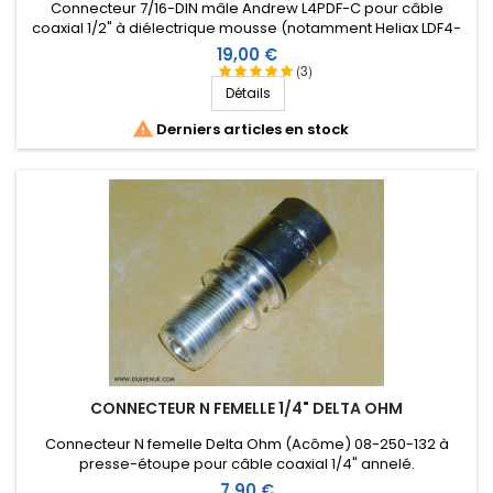
Connecteur 7/16-DIN mâle Andrew L4PDF-C pour câble
coaxial 1/2" à diélectrique mousse (notamment Heliax LDF4-
50).
Prix
19,00 €
(3)
Détails

Derniers articles en stock
CONNECTEUR N FEMELLE 1/4" DELTA OHM
Connecteur N femelle Delta Ohm (Acôme) 08-250-132 à
presse-étoupe pour câble coaxial 1/4" annelé.
Prix
7,90 €