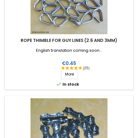
ROPE THIMBLE FOR GUY LINES (2.6 AND 3MM)
English translation coming soon...
Price
€0.45
(25)
More

In stock