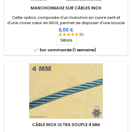
MANCHONNAGE SUR CÂBLES INOX
Cette option, composée d'un manchon en cuivre serti et
d'une cosse cœur en INOX, permet de disposer d'une boucle
à une extrémité du câble inox extra souple que vous
Prix
0,00 €
commandez en même temps.
(6)
Détails

Sur commande (1 semaine)
CÂBLE INOX ULTRA SOUPLE 4 MM