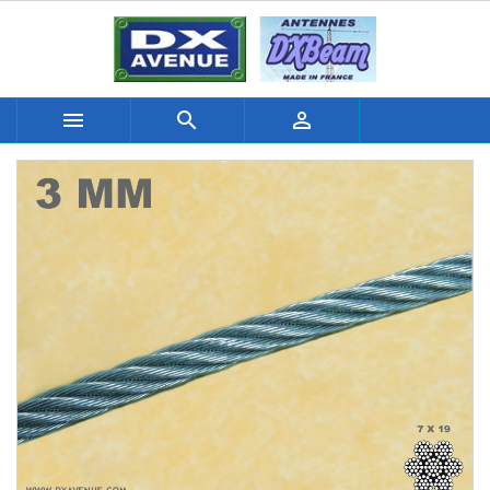


