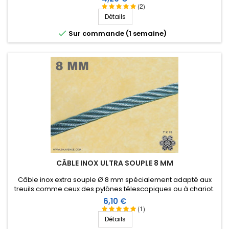
(2)
Détails

Sur commande (1 semaine)
CÂBLE INOX ULTRA SOUPLE 8 MM
Câble inox extra souple Ø 8 mm spécialement adapté aux
treuils comme ceux des pylônes télescopiques ou à chariot.
Prix
6,10 €
(1)
Détails