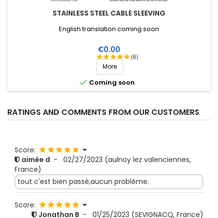
STAINLESS STEEL CABLE SLEEVING
English translation coming soon
Price
€0.00
(6)
More

Coming soon
RATINGS AND COMMENTS FROM OUR CUSTOMERS
Score:
aimée d
-
02/27/2023
(aulnoy lez valenciennes,
France)
tout c'est bien passé,aucun problème.
Score:
Jonathan B
-
01/25/2023
(SEVIGNACQ, France)