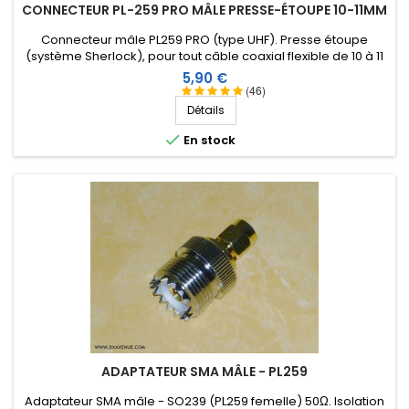
CONNECTEUR PL-259 PRO MÂLE PRESSE-ÉTOUPE 10-11MM
Connecteur mâle PL259 PRO (type UHF). Presse étoupe
(système Sherlock), pour tout câble coaxial flexible de 10 à 11
mm et spécialement Ultraflex10, Ecoflex10, ZFlex 10. Pin dorée
Prix
5,90 €
et isolation Téflon.
(46)
Détails

En stock
ADAPTATEUR SMA MÂLE - PL259
Adaptateur SMA mâle - SO239 (PL259 femelle) 50Ω. Isolation