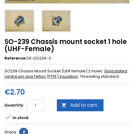
SO-239 Chassis mount socket 1 hole
(UHF-Female)
Reference
DX-SO239-3
SO239 Chassis Mount Socket (UHF female) 2 holes.
Gold plated
centre pin and Teflon (PTFE) insulation
.
Threading
standard
.
€2.70
Add to cart
Quantity


In stock
Share