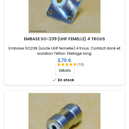
EMBASE SO-239 (UHF FEMELLE) 4 TROUS
Embase SO239 (socle UHF femelle) 4 trous. Contact doré et
isolation Téflon. Filetage long.
Prix
2,70 €
(10)
Détails

En stock