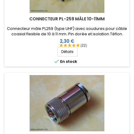
CONNECTEUR PL-259 MÂLE 10-11MM
Connecteur mâle PL259 (type UHF) avec soudures pour câble
coaxial flexible de 10 à 11 mm. Pin dorée et isolation Téflon.
Prix
2,30 €
(22)
Détails

En stock