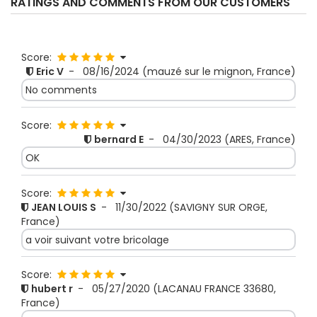
RATINGS AND COMMENTS FROM OUR CUSTOMERS
Score:
Eric V
-
08/16/2024
(mauzé sur le mignon, France)
No comments
Score:
bernard E
-
04/30/2023
(ARES, France)
OK
Score:
JEAN LOUIS S
-
11/30/2022
(SAVIGNY SUR ORGE,
France)
a voir suivant votre bricolage
Score:
hubert r
-
05/27/2020
(LACANAU FRANCE 33680,
France)