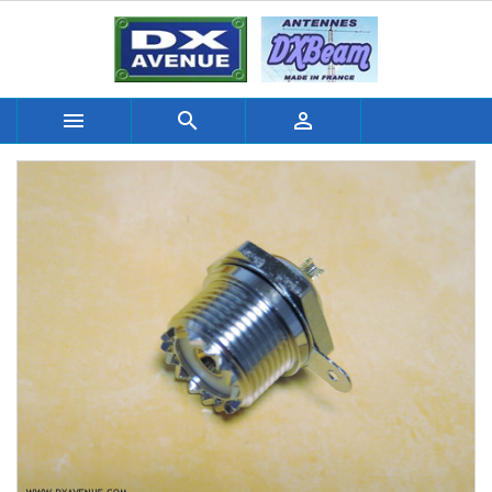


