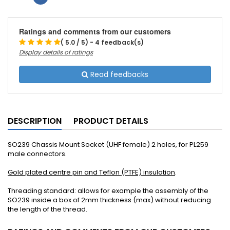
Ratings and comments from our customers
( 5.0 / 5) - 4 feedback(s)
Display details of ratings
Read feedbacks
DESCRIPTION
PRODUCT DETAILS
SO239 Chassis Mount Socket (UHF female) 2 holes, for PL259
male connectors.
Gold plated centre pin and Teflon (PTFE) insulation
.
Threading
standard
:
allows for example
the assembly of the
SO239
inside
a
box of
2
mm thickness
(max)
without reducing
the
length
of the thread.