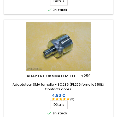
Détails

En stock
ADAPTATEUR SMA FEMELLE - PL259
Adaptateur SMA femelle - SO239 (PL259 femelle) 50Ω .
Contacts dorés.
Prix
4,90 €
(3)
Détails

En stock