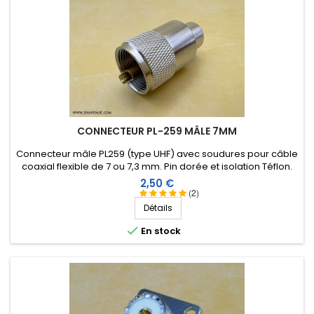
CONNECTEUR PL-259 MÂLE 7MM
Connecteur mâle PL259 (type UHF) avec soudures pour câble
coaxial flexible de 7 ou 7,3 mm. Pin dorée et isolation Téflon.
Prix
2,50 €
(2)
Détails

En stock