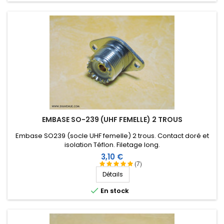
EMBASE SO-239 (UHF FEMELLE) 2 TROUS
Embase SO239 (socle UHF femelle) 2 trous. Contact doré et
isolation Téflon . Filetage long .
Prix
3,10 €
(7)
Détails

En stock