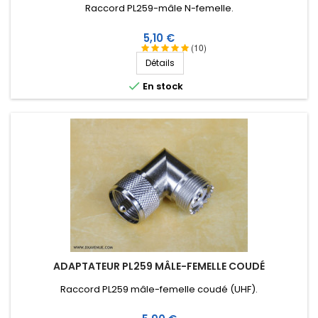
Raccord PL259-mâle N-femelle .
Prix
5,10 €
(10)
Détails

En stock
ADAPTATEUR PL259 MÂLE-FEMELLE COUDÉ
Raccord PL259 mâle-femelle coudé (UHF).