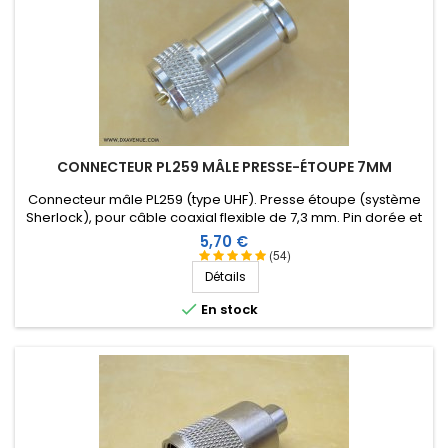
CONNECTEUR PL259 MÂLE PRESSE-ÉTOUPE 7MM
Connecteur mâle PL259 (type UHF). Presse étoupe (système
Sherlock), pour câble coaxial flexible de 7,3 mm. Pin dorée et
isolation Téflon.
Prix
5,70 €
(54)
Détails

En stock