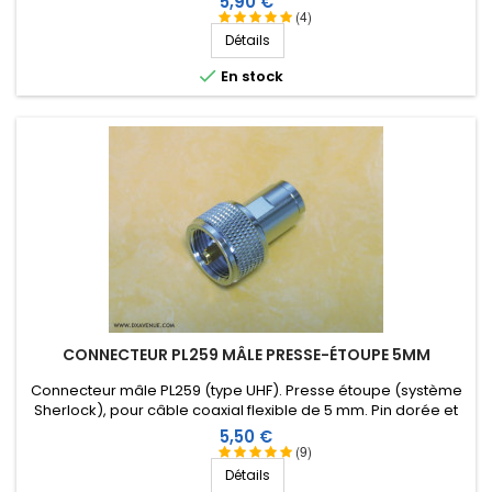
Prix
5,90 €
(4)
Détails

En stock
CONNECTEUR PL259 MÂLE PRESSE-ÉTOUPE 5MM
Connecteur mâle PL259 (type UHF). Presse étoupe (système
Sherlock), pour câble coaxial flexible de 5 mm. Pin dorée et
isolation Téflon.
Prix
5,50 €
(9)
Détails