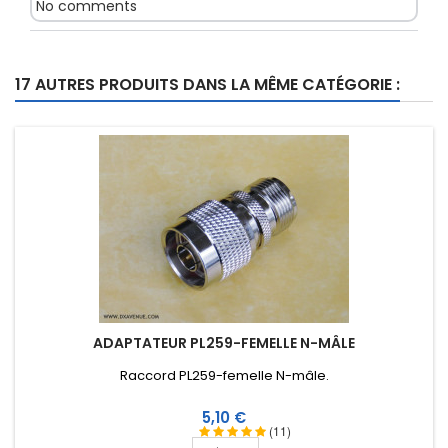
No comments
17 AUTRES PRODUITS DANS LA MÊME CATÉGORIE :
ADAPTATEUR PL259-FEMELLE N-MÂLE
Raccord PL259-femelle N-mâle .
Prix
5,10 €
(11)