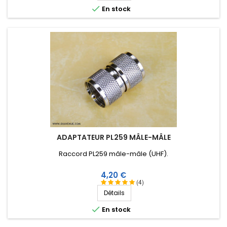

En stock
ADAPTATEUR PL259 MÂLE-MÂLE
Raccord PL259 mâle-mâle (UHF).
Prix
4,20 €
(4)
Détails

En stock