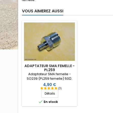
VOUS AIMEREZ AUSSI
ADAPTATEUR SMA FEMELLE -
PL259
Adaptateur SMA femelle -
SO239 (PL259 femelle) 50Ω .
Contacts dorés.
Prix
4,90 €
(3)
Détails

En stock