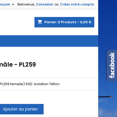

ançais
Bienvenue,
Connexion
ou
Créez votre compte
shopping_cart
Panier:
0
Produits - 0,00 €
âle - PL259
259 femelle) 50Ω. Isolation Téflon.
Ajouter au panier