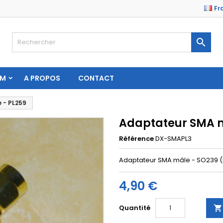
Fr

AM
A PROPOS
CONTACT
 - PL259
Adaptateur SMA m
Référence
DX-SMAPL3
Adaptateur SMA mâle - SO239 (PL
4,90 €
Quantité
