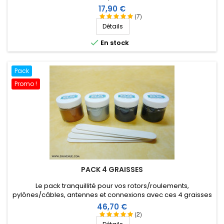
un contact électrique franc et durable. Evite l'oxydation,
Prix
17,90 €
l'humidité, et permet un démontage facile après plusieurs
(7)
années.
Détails

En stock
Pack
Promo !
PACK 4 GRAISSES
Le pack tranquillité pour vos rotors/roulements,
pylônes/câbles, antennes et connexions avec ces 4 graisses
(cuivre, aluminium, rotor et pylône) à prix réduit.
Prix
46,70 €
(2)