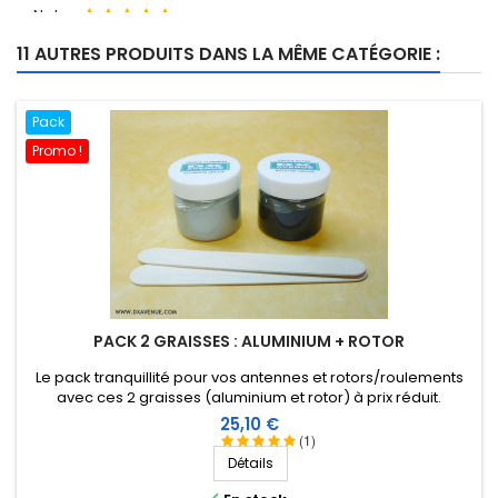
Note:
Philippe C
-
20/03/2020
(Rouy Le Petit, France)
11 AUTRES PRODUITS DANS LA MÊME CATÉGORIE :
conforme
Note:
Pack
Gheorghe D
-
22/10/2019
(vatra dornei, Roumanie)
Promo !
Aucun avis
PACK 2 GRAISSES : ALUMINIUM + ROTOR
Le pack tranquillité pour vos antennes et rotors/roulements
avec ces 2 graisses (aluminium et rotor) à prix réduit.
Prix
25,10 €
(1)
Détails