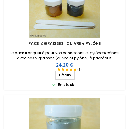
PACK 2 GRAISSES : CUIVRE + PYLÔNE
Le pack tranquillité pour vos connexions et pylônes/câbles
avec ces 2 graisses (cuivre et pylône) à prix réduit.
Prix
24,20 €
(1)
Détails

En stock