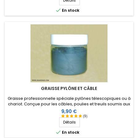
Détails

En stock
GRAISSE PYLÔNE ET CÂBLE
Graisse professionnelle spéciale pylônes télescopiques ou à
chariot. Conçue pour les câbles, poulies et treuils soumis aux
fortes charges. Bonne résistance à l'eau.
Prix
9,90 €
(9)
Détails

En stock