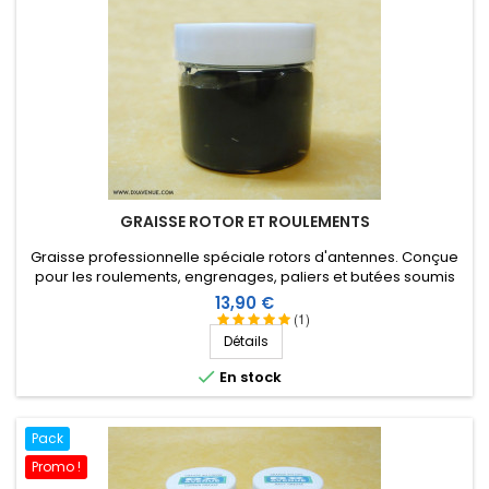
GRAISSE ROTOR ET ROULEMENTS
Graisse professionnelle spéciale rotors d'antennes. Conçue
pour les roulements, engrenages, paliers et butées soumis
aux pressions extrêmes. Totalement insoluble dans l'eau.
Prix
13,90 €
Excellente tenue à l'eau de mer.
(1)
Détails

En stock
Pack
Promo !