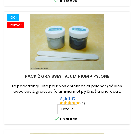

En stock
Pack
Promo !
PACK 2 GRAISSES : ALUMINIUM + PYLÔNE
Le pack tranquillité pour vos antennes et pylônes/câbles
avec ces 2 graisses (aluminium et pylône) à prix réduit.
Prix
21,50 €
(1)
Détails

En stock