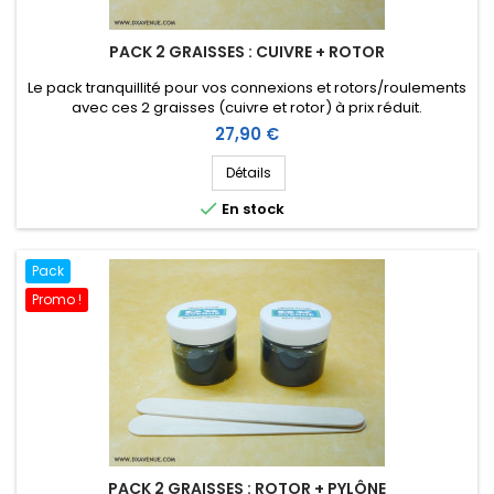
PACK 2 GRAISSES : CUIVRE + ROTOR
Le pack tranquillité pour vos connexions et rotors/roulements
avec ces 2 graisses (cuivre et rotor) à prix réduit.
Prix
27,90 €
Détails

En stock
Pack
Promo !
PACK 2 GRAISSES : ROTOR + PYLÔNE