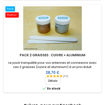
Pack
Promo !
PACK 2 GRAISSES : CUIVRE + ALUMINIUM
Le pack tranquillité pour vos antennes et connexions avec
ces 2 graisses (cuivre et aluminium) à un prix réduit.
Prix
28,70 €
(11)
Détails

En stock