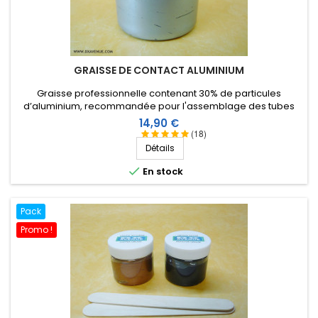
GRAISSE DE CONTACT ALUMINIUM
Graisse professionnelle contenant 30% de particules
d’aluminium, recommandée pour l'assemblage des tubes
d'antennes en aluminium (ou alliages) en évitant le grippage,
Prix
14,90 €
la corrosion, et la formation d'alumine.
(18)
Détails

En stock
Pack
Promo !