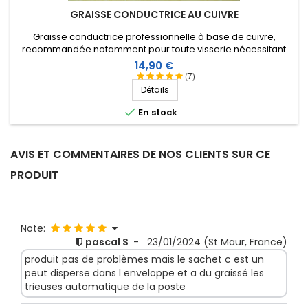
GRAISSE CONDUCTRICE AU CUIVRE
Graisse conductrice professionnelle à base de cuivre,
recommandée notamment pour toute visserie nécessitant
un contact électrique franc et durable. Evite l'oxydation,
Prix
14,90 €
l'humidité, et permet un démontage facile après plusieurs
(7)
années.
Détails

En stock
AVIS ET COMMENTAIRES DE NOS CLIENTS SUR CE
PRODUIT
Note:
pascal S
-
23/01/2024
(St Maur, France)
produit pas de problèmes mais le sachet c est un
peut disperse dans l enveloppe et a du graissé les
trieuses automatique de la poste