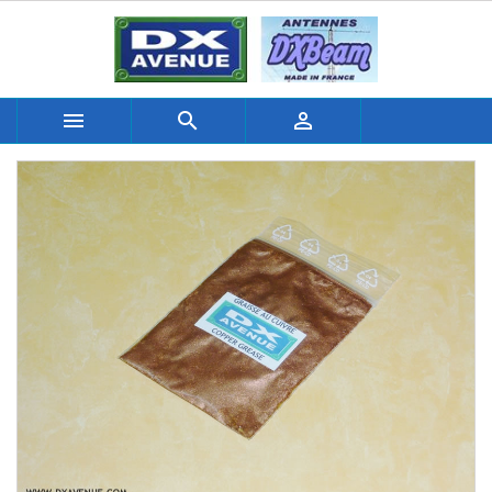


