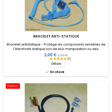
BRACELET ANTI-STATIQUE
Bracelet antistatique - Protège les composants sensibles de
l'électricité statique lors de leur manipulation ou des
opérations de montage.
Prix
Prix
2,00 €
2,90 €
(2)
de
Détails
base

En stock
Promo !