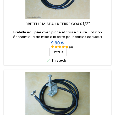
BRETELLE MISE À LA TERRE COAX 1/2"
Bretelle équipée avec pince et cosse cuivre. Solution
économique de mise à la terre pour câbles coaxiaux
(rigides, semi-rigides ou souples) de 1/2 pouce.
Prix
9,90 €
(3)
Détails

En stock