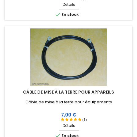
Détails

En stock
CÂBLE DE MISE À LA TERRE POUR APPAREILS
Câble de mise à la terre pour équipements
Prix
7,00 €
(1)
Détails

En stock