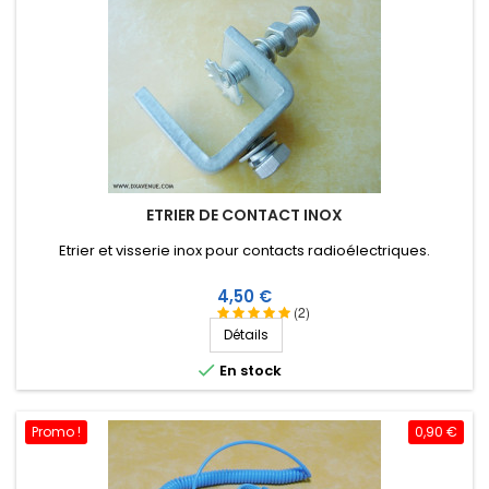
ETRIER DE CONTACT INOX
Etrier et visserie inox pour contacts radioélectriques.
Prix
4,50 €
(2)
Détails

En stock
Promo !
0,90 €