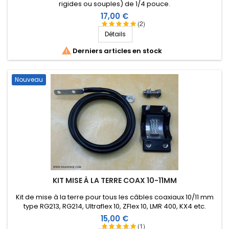
rigides ou souples) de 1/4 pouce.
Prix
17,00 €
(2)
Détails

Derniers articles en stock
Nouveau
KIT MISE À LA TERRE COAX 10-11MM
Kit de mise à la terre pour tous les câbles coaxiaux 10/11 mm
type RG213, RG214, Ultraflex 10, ZFlex 10, LMR 400, KX4 etc.
Prix
15,00 €
(1)