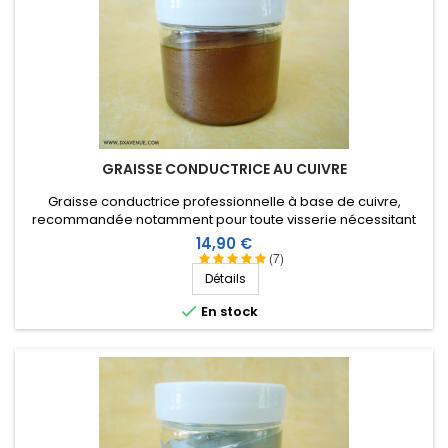
GRAISSE CONDUCTRICE AU CUIVRE
Graisse conductrice professionnelle à base de cuivre,
recommandée notamment pour toute visserie nécessitant
un contact électrique franc et durable. Evite l'oxydation,
Prix
14,90 €
l'humidité, et permet un démontage facile après plusieurs
(7)
années.
Détails

En stock