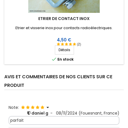
ETRIER DE CONTACT INOX
Etrier et visserie inox pour contacts radioélectriques.
Prix
4,50 €
(2)
Détails

En stock
AVIS ET COMMENTAIRES DE NOS CLIENTS SUR CE
PRODUIT
Note:
daniel g
-
08/11/2024
(Fouesnant, France)
parfait