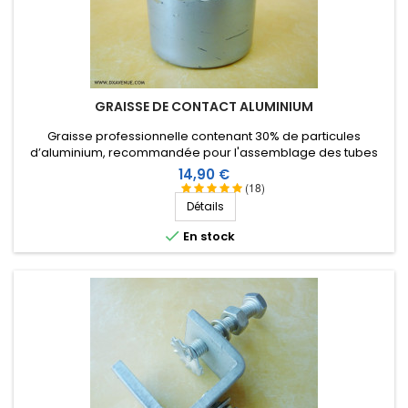
GRAISSE DE CONTACT ALUMINIUM
Graisse professionnelle contenant 30% de particules
d’aluminium, recommandée pour l'assemblage des tubes
d'antennes en aluminium (ou alliages) en évitant le grippage,
Prix
14,90 €
la corrosion, et la formation d'alumine.
(18)
Détails

En stock