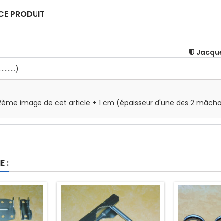
 CE PRODUIT
Jacque
......)
ème image de cet article + 1 cm (épaisseur d'une des 2 mâchoir
 :