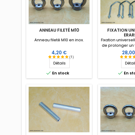
ANNEAU FILETÉ M10
FIXATION UN
ERAR
Anneau fileté M10 en inox.
Fixation universe
de prolonger un 
un bras de dép
Prix
Prix
4,20 €
28,00
ERARD 80
(1)
Détails
Détai


En stock
En st