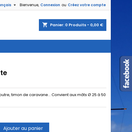

ançais
Bienvenue,
Connexion
ou
Créez votre compte
shopping_cart
Panier:
0
Produits - 0,00 €
nte
outre, timon de caravane... Convient aux mâts Ø 25 à 50
Ajouter au panier