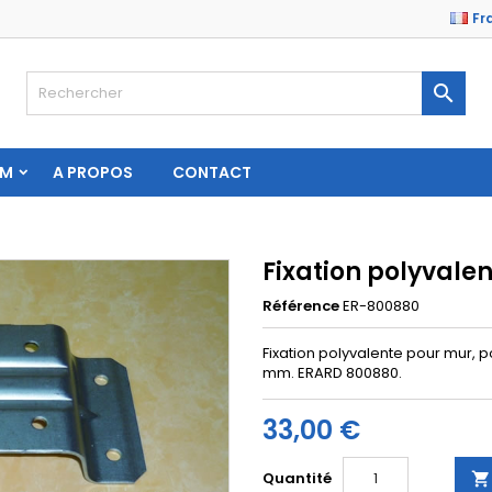
Fr

AM
A PROPOS
CONTACT
Fixation polyvale
Référence
ER-800880
Fixation polyvalente pour mur, p
mm. ERARD 800880.
33,00 €
Quantité
