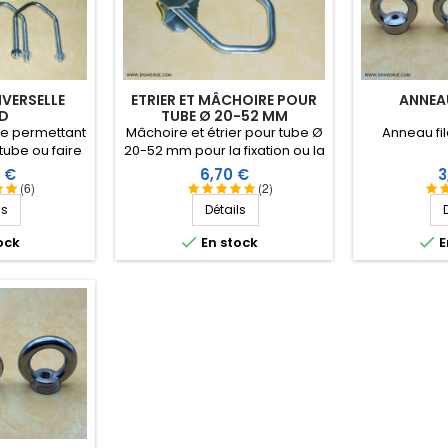
IVERSELLE
ETRIER ET MÂCHOIRE POUR
ANNEAU
D
TUBE Ø 20-52 MM
lle permettant
Mâchoire et étrier pour tube Ø
Anneau fil
tube ou faire
20-52 mm pour la fixation ou la
ort à 90°.
réalisation d'antennes.
Prix
P
 €
6,70 €
3
0998.
(6)
(2)
ls
Détails


ock
En stock
E