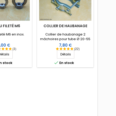
 FILETÉ M6
COLLIER DE HAUBANAGE
eté M6 en inox.
Collier de haubanage 2
mâchoires pour tube Ø 20-55
mm. Série forte avec vis de
rix
Prix
,00 €
7,80 €
blocage.
(3)
(22)
Détails
Détails

n stock
En stock