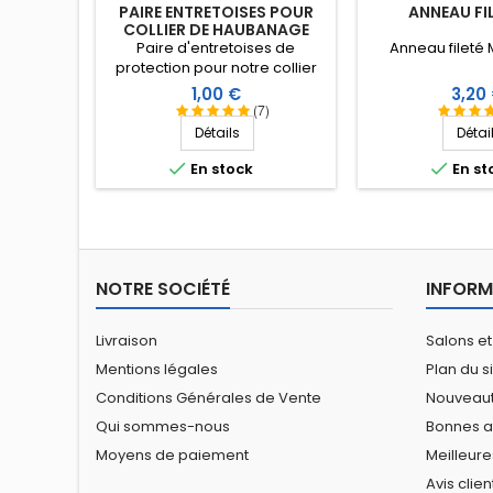
PAIRE ENTRETOISES POUR
ANNEAU FI
COLLIER DE HAUBANAGE
Paire d'entretoises de
Anneau fileté 
protection pour notre collier
de haubanage à 2 mâchoires.
Prix
Prix
1,00 €
3,20
(7)
Détails
Détai


En stock
En st
NOTRE SOCIÉTÉ
INFORM
Livraison
Salons et
Mentions légales
Plan du s
Conditions Générales de Vente
Nouveau
Qui sommes-nous
Bonnes a
Moyens de paiement
Meilleure
Avis clien