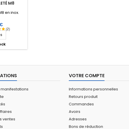
LETÉ M8
M8 en inox.
 €
(2)
ls
ock
ATIONS
VOTRE COMPTE
 manifestations
Informations personnelles
ite
Retours produit
tés
Commandes
ffaires
Avoirs
s ventes
Adresses
ts
Bons de réduction