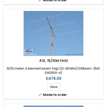

Made to order
4 EL. 15/10M YAGI
15/10 meter 4 element beam Yagi (21-28 MHz) DXBeam (Ref.
DXD1510-4)
Price
€479.00
More

Made to order