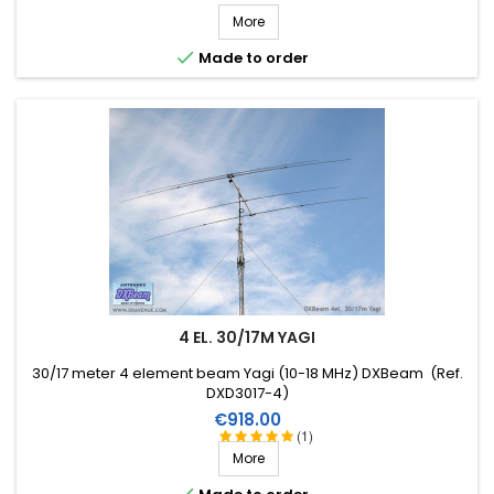
More

Made to order
4 EL. 30/17M YAGI
30/17 meter 4 element beam Yagi (10-18 MHz) DXBeam (Ref.
DXD3017-4)
Price
€918.00
(1)
More