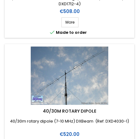
DXD1712-4)
Price
€508.00
More

Made to order
40/30M ROTARY DIPOLE
40/30m rotary dipole (7-10 MHz) DXBeam (Ref. DXD4030-1)
Price
€520.00