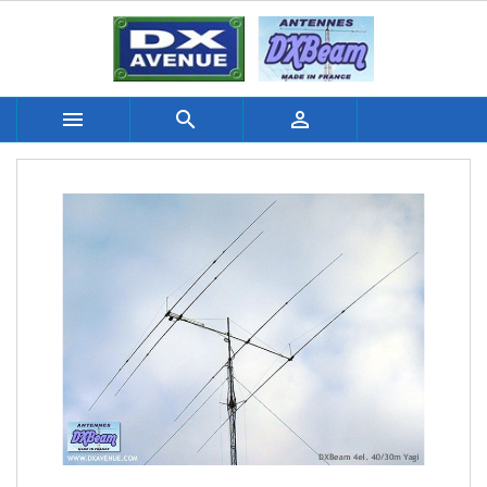


