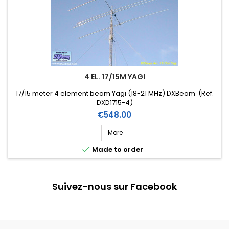
4 EL. 17/15M YAGI
17/15 meter 4 element beam Yagi (18-21 MHz) DXBeam (Ref.
DXD1715-4)
Price
€548.00
More

Made to order
Suivez-nous sur Facebook