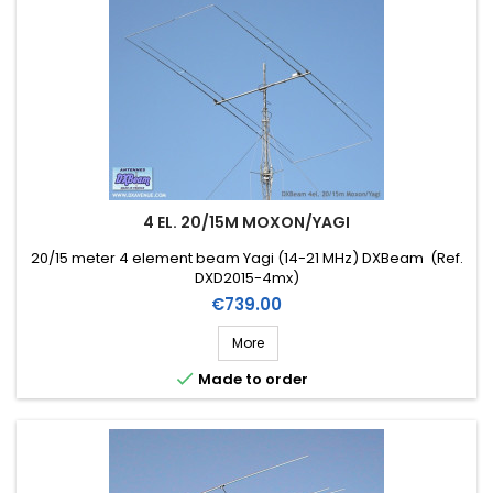
4 EL. 20/15M MOXON/YAGI
20/15 meter 4 element beam Yagi (14-21 MHz) DXBeam (Ref.
DXD2015-4mx)
Price
€739.00
More

Made to order