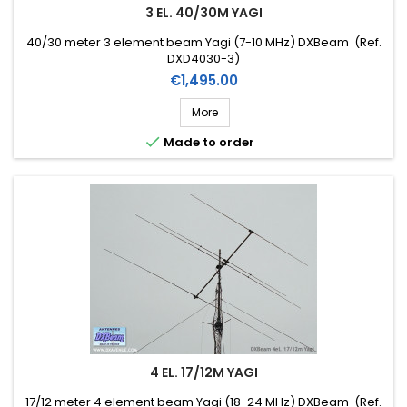
3 EL. 40/30M YAGI
40/30 meter 3 element beam Yagi (7-10 MHz) DXBeam (Ref.
DXD4030-3)
Price
€1,495.00
More

Made to order
4 EL. 17/12M YAGI
17/12 meter 4 element beam Yagi (18-24 MHz) DXBeam (Ref.