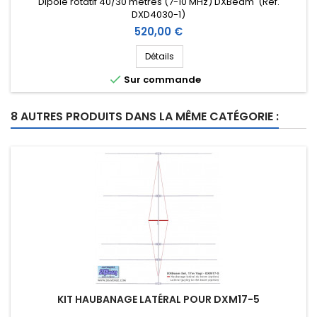
Dipôle rotatif 40/30 mètres (7-10 MHz) DXBeam (Réf.
DXD4030-1)
Prix
520,00 €
Détails

Sur commande
8 AUTRES PRODUITS DANS LA MÊME CATÉGORIE :
KIT HAUBANAGE LATÉRAL POUR DXM17-5