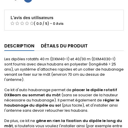
L'avis des utilisateurs
( 0.0 / 5) - 0 Avis
DESCRIPTION
DÉTAILS DU PRODUIT
Les dipôles rotatifs 40 m (DXM40-1) et 40/30 m (DXM4030-1)
sont fournis avec deux haubans en polyester (longévité > 25
ans), un système d'attaches rapides et un collier de haubanage
venant se fixer sur le mât (environ 70 cm au dessus de
l'antenne).
Ce kit d'auto haubanage permet de
placer le dipôle rotatif
DXBeam au sommet du mât
(sans se soucier de la hauteur
nécessaire au haubanage). Il permet également de
régler le
haubanage du dipôle au sol
(plus facile), et d'installer ainsi
l'antenne sans devoir retoucher les haubans.
De plus, ce kit ne
gêne en rien la fixation du dipôle le long du
mât
, si toutefois vous vouliez l'installer ainsi (par exemple entre