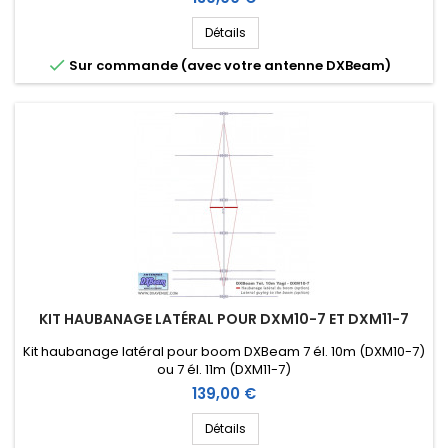
Détails

Sur commande (avec votre antenne DXBeam)
KIT HAUBANAGE LATÉRAL POUR DXM10-7 ET DXM11-7
Kit haubanage latéral pour boom DXBeam 7 él. 10m (DXM10-7)
ou 7 él. 11m (DXM11-7)
Prix
139,00 €
Détails