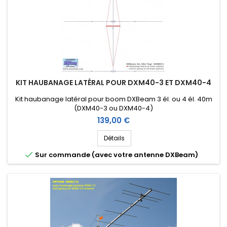
KIT HAUBANAGE LATÉRAL POUR DXM40-3 ET DXM40-4
Kit haubanage latéral pour boom DXBeam 3 él. ou 4 él. 40m
(DXM40-3 ou DXM40-4)
Prix
139,00 €
Détails

Sur commande (avec votre antenne DXBeam)