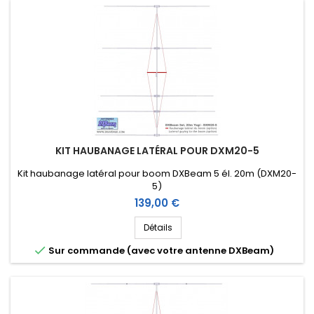
KIT HAUBANAGE LATÉRAL POUR DXM20-5
Kit haubanage latéral pour boom DXBeam 5 él. 20m (DXM20-
5)
Prix
139,00 €
Détails

Sur commande (avec votre antenne DXBeam)