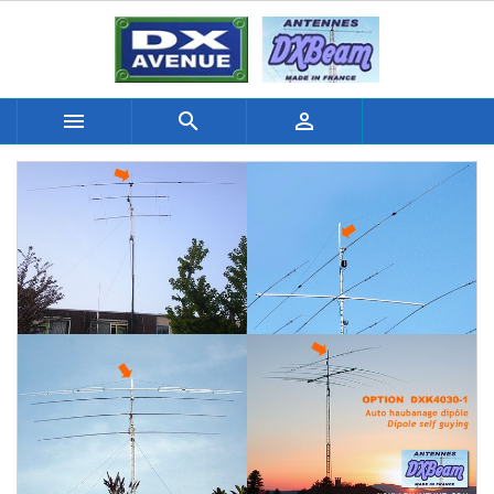


