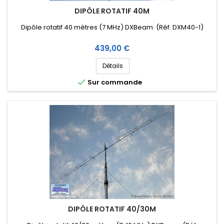
DIPÔLE ROTATIF 40M
Dipôle rotatif 40 mètres (7 MHz) DXBeam (Réf. DXM40-1)
Prix
439,00 €
Détails

Sur commande
DIPÔLE ROTATIF 40/30M