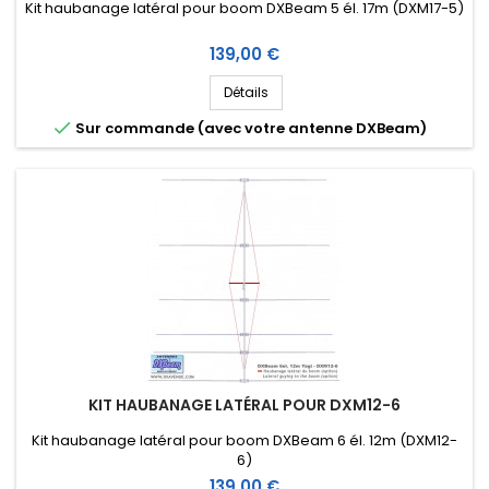
Kit haubanage latéral pour boom DXBeam 5 él. 17m (DXM17-5)
Prix
139,00 €
Détails

Sur commande (avec votre antenne DXBeam)
KIT HAUBANAGE LATÉRAL POUR DXM12-6
Kit haubanage latéral pour boom DXBeam 6 él. 12m (DXM12-
6)
Prix
139,00 €