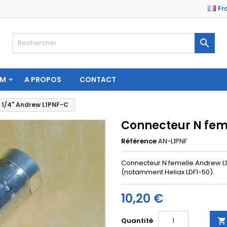
Fr

AM
A PROPOS
CONTACT
 1/4" Andrew L1PNF-C
Connecteur N fem
Référence
AN-L1PNF
Connecteur N femelle Andrew L1
(notamment Heliax LDF1-50).
10,20 €
Quantité
