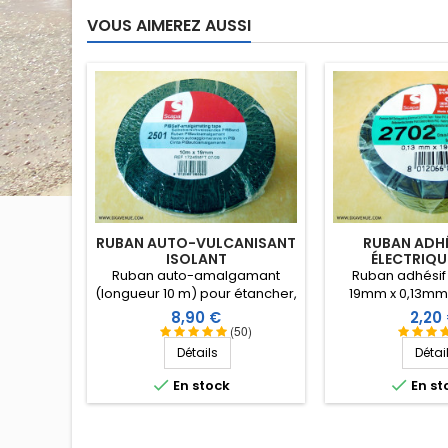
VOUS AIMEREZ AUSSI
RUBAN AUTO-VULCANISANT
RUBAN ADHÉ
ISOLANT
ÉLECTRIQU
Ruban auto-amalgamant
Ruban adhésif
(longueur 10 m) pour étancher,
19mm x 0,13mm,
isoler et protéger contre
électrique, sans 
Prix
Prix
8,90 €
2,20
l’humidité et la formation de
d’une masse
(50)
rouille. Devient une masse
caoutchouc ag
Détails
Détai
homogène et résiste aux
permet notamment
hautes tensions.
pour mieux l'


En stock
En st
Température de
-40ºC à +