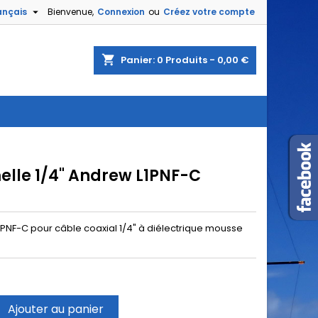

ançais
Bienvenue,
Connexion
ou
Créez votre compte
shopping_cart
Panier:
0
Produits - 0,00 €
elle 1/4" Andrew L1PNF-C
PNF-C pour câble coaxial 1/4" à diélectrique mousse
Ajouter au panier