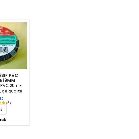
SIF PVC
E 19MM
 PVC 25m x
 de qualité
plomb, enduit
 €
 adhésive
(6)
ressive qui
ls
 de l'étirer
appliquer.
ock
 service de
105ºC.