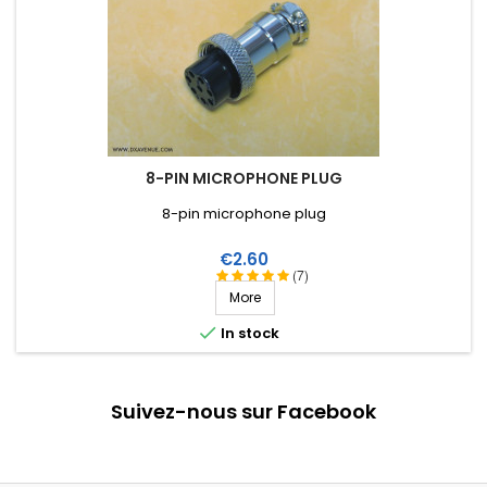
8-PIN MICROPHONE PLUG
8-pin microphone plug
Price
€2.60
(7)
More

In stock
Suivez-nous sur Facebook