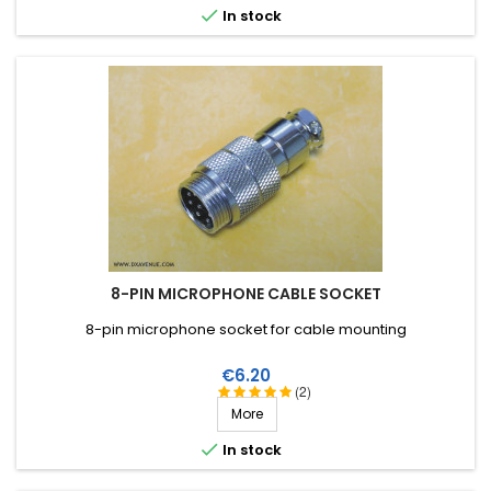

In stock
8-PIN MICROPHONE CABLE SOCKET
8-pin microphone socket for cable mounting
Price
€6.20
(2)
More

In stock