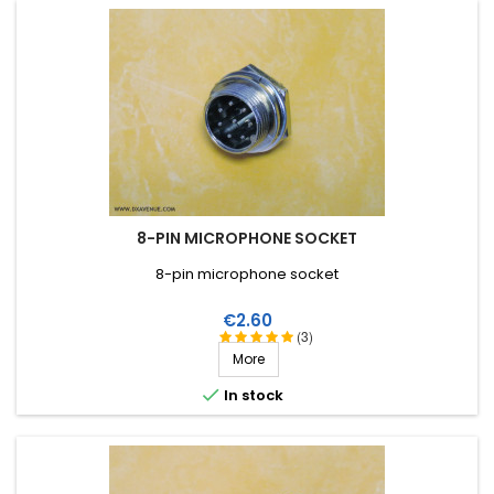
8-PIN MICROPHONE SOCKET
8-pin microphone socket
Price
€2.60
(3)
More

In stock