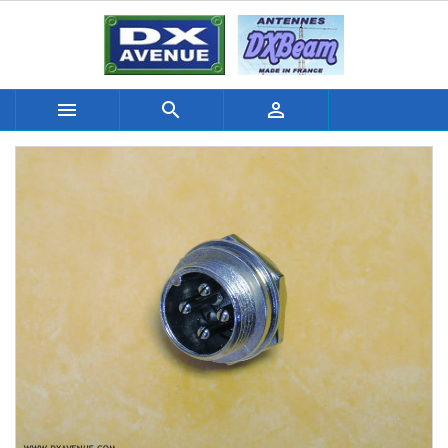


