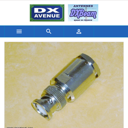


