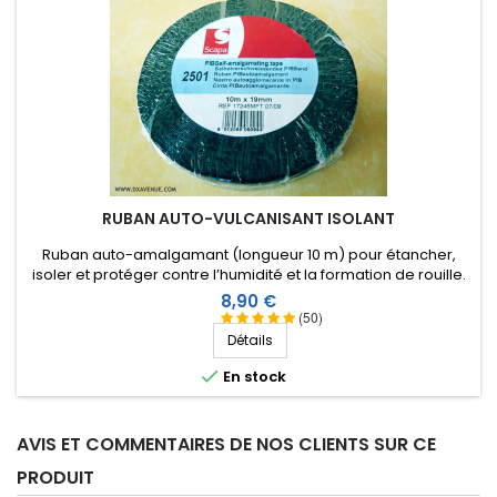
RUBAN AUTO-VULCANISANT ISOLANT
Ruban auto-amalgamant (longueur 10 m) pour étancher,
isoler et protéger contre l’humidité et la formation de rouille.
Devient une masse homogène et résiste aux hautes tensions.
Prix
8,90 €
(50)
Détails

En stock
AVIS ET COMMENTAIRES DE NOS CLIENTS SUR CE
PRODUIT