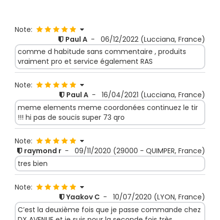
Note:
Paul A
-
06/12/2022
(Lucciana, France)
comme d habitude sans commentaire , produits
vraiment pro et service également RAS
Note:
Paul A
-
16/04/2021
(Lucciana, France)
meme elements meme coordonées continuez le tir
!!! hi pas de soucis super 73 qro
Note:
raymond r
-
09/11/2020
(29000 - QUIMPER, France)
tres bien
Note:
Yaakov C
-
10/07/2020
(LYON, France)
C’est la deuxième fois que je passe commande chez
DX AVENUE et je suis pour la seconde fois très