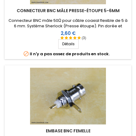
CONNECTEUR BNC MÂLE PRESSE-ÉTOUPE 5-6MM
Connecteur BNC mâle 50Ω pour câble coaxial flexible de 5 à
6 mm. Système Sherlock (Presse étoupe). Pin dorée et
isolation Téflon.
Prix
2,60 €
(3)
Détails

Il n'y a pas assez de produits en stock.
EMBASE BNC FEMELLE