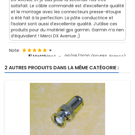
satisfait. Le câble commandé est d’excellente qualité
et le montage avec les connecteurs presse-étoupe
a été fait à la perfection. La pâte conductrice et
l’isolant sont aussi d’excellente qualité. J’utilise ces
produits pour du matériel gps garmin. Garmin n’a rien
d’équivalent ! Merci DX Avenue ;)
Note:
Matthieu L
-
09/06/2020
(ESVRES, France)
Pas de souci, comme à chaque fois ! Merci.
2 AUTRES PRODUITS DANS LA MÊME CATÉGORIE :
Note:
Frédéric B
-
13/09/2019
(Jacou, France)
Troisième commandes et toujours aussi content . Je
recommande Dx avenue , les yeux fermés .
Note:
Hervé C
-
19/11/2018
(SEMENTRON, France)
Livraison conforme à la commande. Marchand
sérieux à recommander.