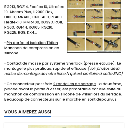
RG213, RG214, Ecoflex 10, Ultraflex
10, Aircom Plus, H2000 Flex,
H1000, LMR400, CNT-400, RF400,
Heatex 10, MMR400, RG393, RG11,
RG63, RG144, RG165, RG216,
RG225, RG8, KX4...
•
Pin dorée et isolation Téflon
.
Manchon de compression en
silicone.
• Contact de masse par
système Sherlock
(presse étoupe) : Le
montage le plus pratique, rapide et efficace
(voir photos de la
notice de montage de
notre fiche N
qui est similaire à cette BNC)
.
• Ce connecteur possède
2 rondelles de serrage
. La deuxième,
placée avant la partie à visser, est primordiale car elle évite au
manchon de compression en silicone de vriller lors du serrage.
Beaucoup de connecteurs sur le marché en sont dépourvus.
VOUS AIMEREZ AUSSI