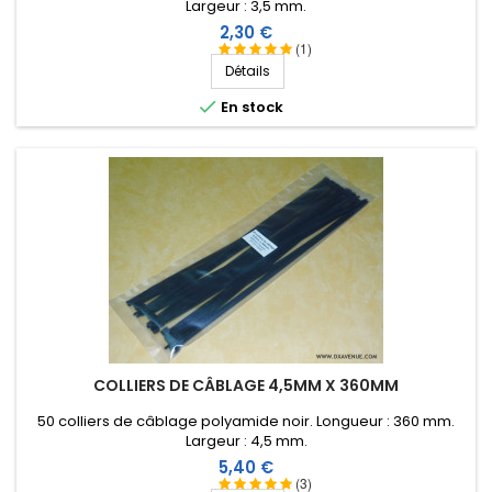
Largeur : 3,5 mm.
Prix
2,30 €
(1)
Détails

En stock
COLLIERS DE CÂBLAGE 4,5MM X 360MM
50 colliers de câblage polyamide noir. Longueur : 360 mm.
Largeur : 4,5 mm.
Prix
5,40 €
(3)