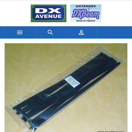


